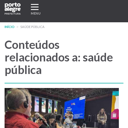
Pular
Expandir/recolher
para
navegação
MENU
o
conteúdo
INÍCIO
SAÚDE PÚBLICA
principal
Conteúdos
relacionados a: saúde
pública