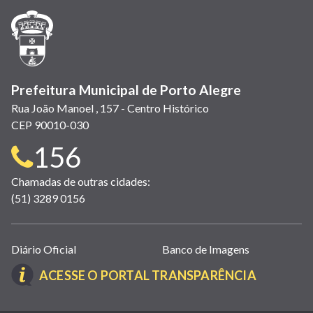
janela)
janela)
janela)
em
janela)
janela)
janela)
nova
janela)
Prefeitura Municipal de Porto Alegre
Rua João Manoel , 157 - Centro Histórico
CEP 90010-030
Telefone
156
para
Chamadas de outras cidades:
(51) 3289 0156
contato:
Links
Diário Oficial
Banco de Imagens
úteis
(LINK
ACESSE O PORTAL TRANSPARÊNCIA
(abrem
ABRE
em
EM