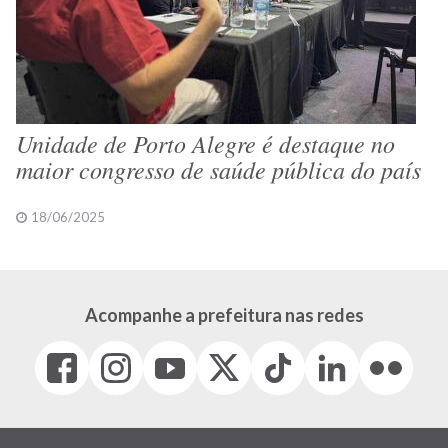
Unidade de Porto Alegre é destaque no
maior congresso de saúde pública do país
18/06/2025
Acompanhe a prefeitura nas redes
Facebook
Instagram
Youtube
X
Tiktok
LinkedIn
Flickr
(link
(link
(link
(Antigo
(link
(link
(link
abre
abre
abre
Twitter)
abre
abre
abre
em
em
em
(link
em
em
em
nova
nova
nova
abre
nova
nova
nova