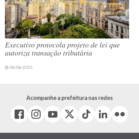
Executivo protocola projeto de lei que
autoriza transação tributária
06/06/2025
Acompanhe a prefeitura nas redes
Facebook
Instagram
Youtube
X
Tiktok
LinkedIn
Flickr
(link
(link
(link
(Antigo
(link
(link
(link
abre
abre
abre
Twitter)
abre
abre
abre
em
em
em
(link
em
em
em
nova
nova
nova
abre
nova
nova
nova