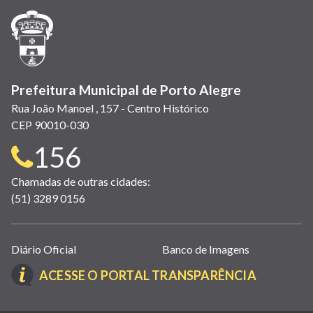
janela)
janela)
janela)
em
janela)
janela)
janela)
nova
janela)
Prefeitura Municipal de Porto Alegre
Rua João Manoel , 157 - Centro Histórico
CEP 90010-030
Telefone
156
para
Chamadas de outras cidades:
(51) 3289 0156
contato:
Links
Diário Oficial
Banco de Imagens
úteis
(LINK
ACESSE O PORTAL TRANSPARÊNCIA
(abrem
ABRE
em
EM