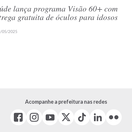
úde lança programa Visão 60+ com
trega gratuita de óculos para idosos
/05/2025
Acompanhe a prefeitura nas redes
Facebook
Instagram
Youtube
X
Tiktok
LinkedIn
Flickr
(link
(link
(link
(Antigo
(link
(link
(link
abre
abre
abre
Twitter)
abre
abre
abre