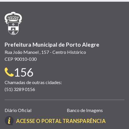
em
em
em
(link
em
em
em
nova
nova
nova
abre
nova
nova
nova
janela)
janela)
janela)
em
janela)
janela)
janela)
nova
janela)
Prefeitura Municipal de Porto Alegre
Rua João Manoel , 157 - Centro Histórico
CEP 90010-030
Telefone
156
para
Chamadas de outras cidades:
(51) 3289 0156
contato:
Links
Diário Oficial
Banco de Imagens
úteis
(LINK
ACESSE O PORTAL TRANSPARÊNCIA
(abrem
ABRE