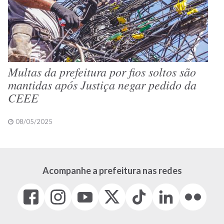
Multas da prefeitura por fios soltos são
mantidas após Justiça negar pedido da
CEEE
08/05/2025
Acompanhe a prefeitura nas redes
Facebook
Instagram
Youtube
X
Tiktok
LinkedIn
Flickr
(link
(link
(link
(Antigo
(link
(link
(link
abre
abre
abre
Twitter)
abre
abre
abre