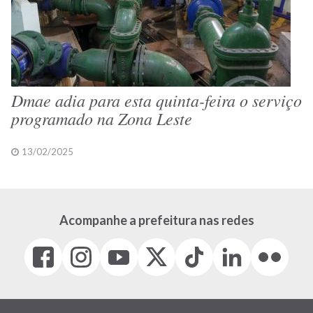
Dmae adia para esta quinta-feira o serviço
programado na Zona Leste
13/02/2025
Acompanhe a prefeitura nas redes
Facebook
Instagram
Youtube
X
Tiktok
LinkedIn
Flickr
(link
(link
(link
(Antigo
(link
(link
(link
abre
abre
abre
Twitter)
abre
abre
abre
em
em
em
(link
em
em
em
nova
nova
nova
abre
nova
nova
nova