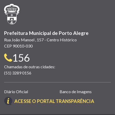
janela)
janela)
janela)
em
janela)
janela)
janela)
nova
janela)
Prefeitura Municipal de Porto Alegre
Rua João Manoel , 157 - Centro Histórico
CEP 90010-030
Telefone
156
para
Chamadas de outras cidades:
(51) 3289 0156
contato:
Links
Diário Oficial
Banco de Imagens
úteis
(LINK
ACESSE O PORTAL TRANSPARÊNCIA
(abrem
ABRE
em
EM