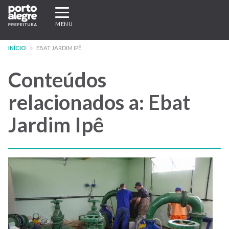
Pular
Expandir/recolher
para
navegação
MENU
o
conteúdo
INÍCIO
EBAT JARDIM IPÊ
principal
Conteúdos
relacionados a: Ebat
Jardim Ipê