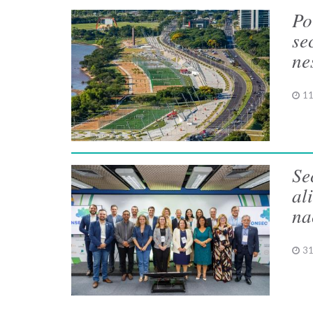
Po
se
ne
11
Se
al
na
31