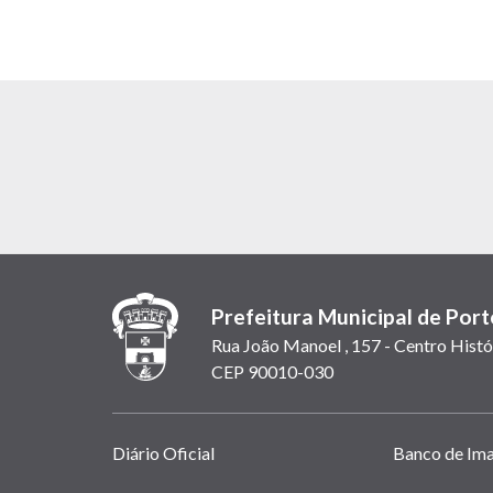
Prefeitura Municipal de Port
Rua João Manoel , 157 - Centro Histó
CEP 90010-030
Links
Diário Oficial
Banco de Im
úteis