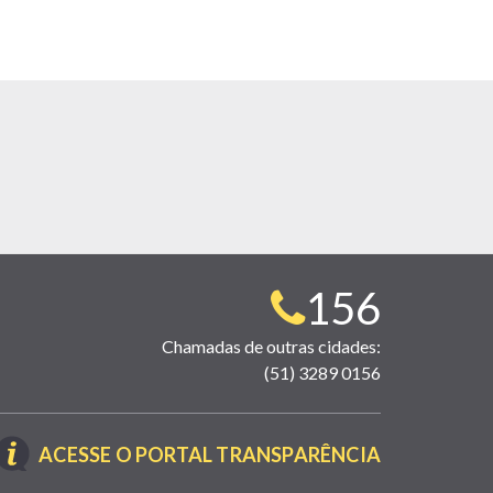
Telefone
156
para
Chamadas de outras cidades:
(51) 3289 0156
contato:
(LINK
ACESSE O PORTAL TRANSPARÊNCIA
ABRE