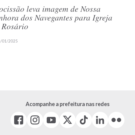
ocissão leva imagem de Nossa
nhora dos Navegantes para Igreja
 Rosário
/01/2025
Acompanhe a prefeitura nas redes
Facebook
Instagram
Youtube
X
Tiktok
LinkedIn
Flickr
(link
(link
(link
(Antigo
(link
(link
(link
abre
abre
abre
Twitter)
abre
abre
abre