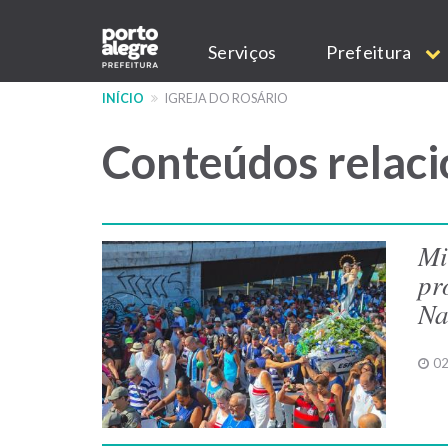
Pular
Main
para
Serviços
Prefeitura
o
navigation
conteúdo
INÍCIO
IGREJA DO ROSÁRIO
principal
Conteúdos relaci
Mi
pr
Na
02