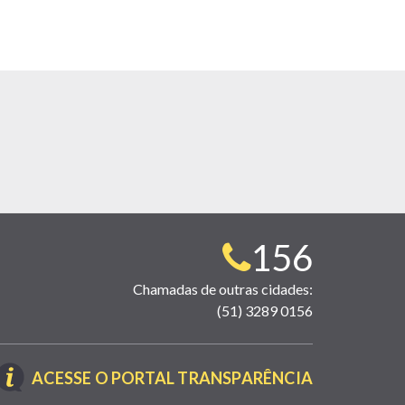
Telefone
156
para
Chamadas de outras cidades:
(51) 3289 0156
contato:
(LINK
ACESSE O PORTAL TRANSPARÊNCIA
ABRE