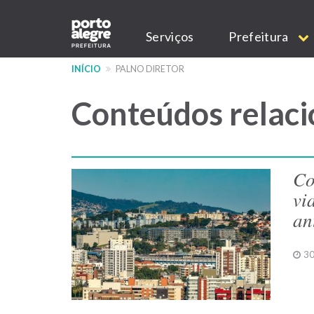
Pular
Main
para
Serviços
Prefeitura
o
navigation
conteúdo
INÍCIO
PALNO DIRETOR
principal
Conteúdos relaci
Co
vi
an
30