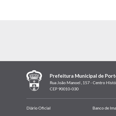
Prefeitura Municipal de Port
Rua João Manoel , 157 - Centro Histó
CEP 90010-030
Links
Diário Oficial
Banco de Im
úteis