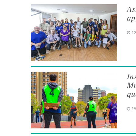
As
ap
12
In
Mu
qu
15