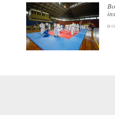
Bo
in
01