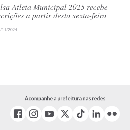
lsa Atleta Municipal 2025 recebe
scrições a partir desta sexta-feira
/11/2024
Acompanhe a prefeitura nas redes
Facebook
Instagram
Youtube
X
Tiktok
LinkedIn
Flickr
(link
(link
(link
(Antigo
(link
(link
(link
abre
abre
abre
Twitter)
abre
abre
abre
em
em
em
(link
em
em
em