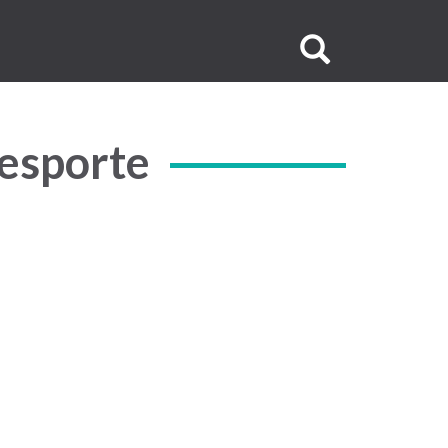
Buscar
no
site
 esporte