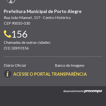
Prefeitura Municipal de Porto Alegre
Rua João Manoel , 157 - Centro Histórico
CEP 90010-030
Telefone
156
para
Chamadas de outras cidades:
(51) 3289 0156
contato:
Links
Diário Oficial
Banco de Imagens
úteis
(LINK
ACESSE O PORTAL TRANSPARÊNCIA
(abrem
ABRE
em
EM
nova
(link
NOVA
janela)
abre
JANELA)
em