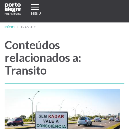
Pular
Expandir/recolher
para
navegação
MENU
o
conteúdo
INÍCIO
TRANSITO
principal
Conteúdos
relacionados a:
Transito