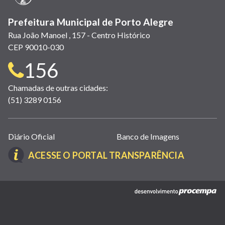
Prefeitura Municipal de Porto Alegre
Rua João Manoel , 157 - Centro Histórico
CEP 90010-030
Telefone
156
para
Chamadas de outras cidades:
(51) 3289 0156
contato:
Links
Diário Oficial
Banco de Imagens
úteis
(LINK
ACESSE O PORTAL TRANSPARÊNCIA
(abrem
ABRE
em
EM
nova
(link
NOVA
janela)
abre
JANELA)
em