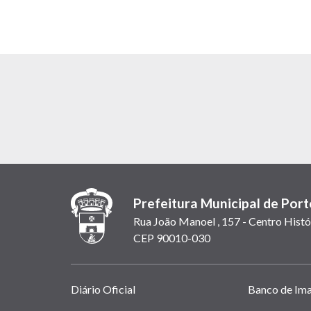
Prefeitura Municipal de Port
Rua João Manoel , 157 - Centro Histó
CEP 90010-030
Links
Diário Oficial
Banco de Im
úteis