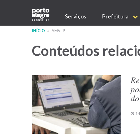
Pular
Main
para
Serviços
Prefeitura
o
navigation
conteúdo
INÍCIO
AMVEP
principal
Conteúdos relaci
Re
po
do
14