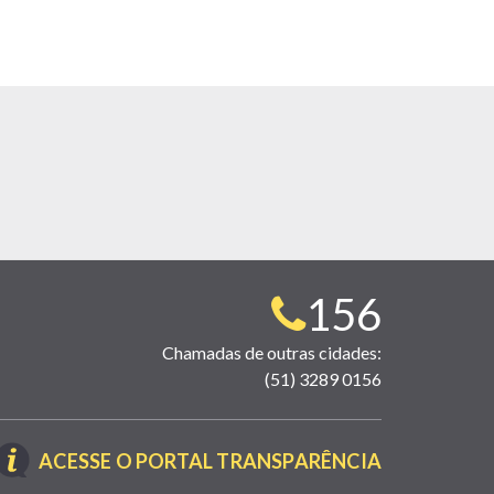
Telefone
156
para
Chamadas de outras cidades:
(51) 3289 0156
contato:
(LINK
ACESSE O PORTAL TRANSPARÊNCIA
ABRE