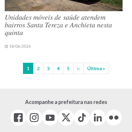
Unidades móveis de saúde atendem
bairros Santa Tereza e Anchieta nesta
quinta
18/06/2026
Página
1
Página
2
Página
3
Página
4
Página
5
Próxima
››
Última
Última »
Paginação
atual
página
página
Acompanhe a prefeitura nas redes
Facebook
Instagram
Youtube
X
Tiktok
LinkedIn
Flickr
(link
(link
(link
(Antigo
(link
(link
(link
abre
abre
abre
Twitter)
abre
abre
abre