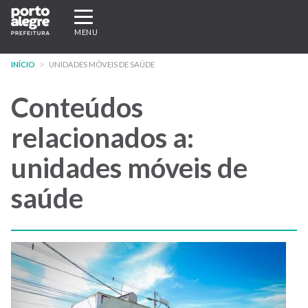
Pular
Expandir/recolher
para
navegação
MENU
o
conteúdo
INÍCIO
UNIDADES MÓVEIS DE SAÚDE
principal
Conteúdos
relacionados a:
unidades móveis de
saúde