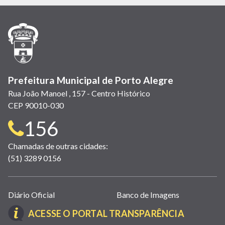
em
em
em
(link
em
em
em
nova
nova
nova
abre
nova
nova
nova
janela)
janela)
janela)
em
janela)
janela)
janela)
nova
janela)
Prefeitura Municipal de Porto Alegre
Rua João Manoel , 157 - Centro Histórico
CEP 90010-030
Telefone
156
para
Chamadas de outras cidades:
(51) 3289 0156
contato:
Links
Diário Oficial
Banco de Imagens
úteis
(LINK
ACESSE O PORTAL TRANSPARÊNCIA
(abrem