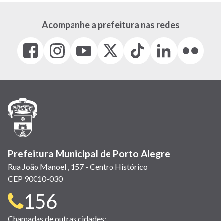
Acompanhe a prefeitura nas redes
Facebook
Instagram
Youtube
X
Tiktok
LinkedIn
Flickr
(link
(link
(link
(Antigo
(link
(link
(link
abre
abre
abre
Twitter)
abre
abre
abre
em
em
em
(link
em
em
em
nova
nova
nova
abre
nova
nova
nova
janela)
janela)
janela)
em
janela)
janela)
janela)
nova
janela)
Prefeitura Municipal de Porto Alegre
Rua João Manoel , 157 - Centro Histórico
CEP 90010-030
Telefone
156
para
Chamadas de outras cidades: