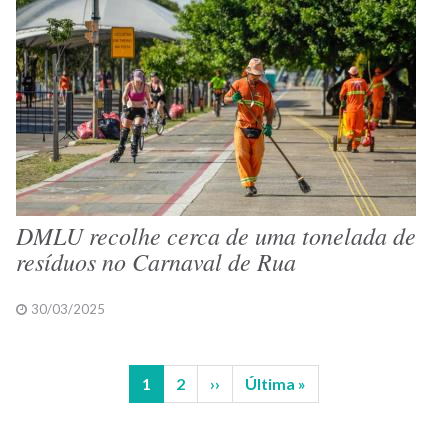
DMLU recolhe cerca de uma tonelada de
resíduos no Carnaval de Rua
30/03/2025
Página
1
Página
2
Próxima
››
Última
Última »
Paginação
atual
página
página