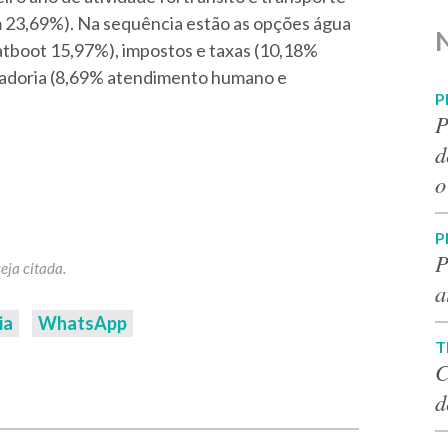
23,69%). Na sequência estão as opções água
tboot 15,97%), impostos e taxas (10,18%
ladoria (8,69% atendimento humano e
P
P
d
o
P
P
a
ia
WhatsApp
T
C
p
d