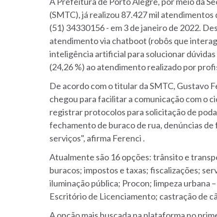
A Prefeitura de Porto Alegre, por meio da S
(SMTC), já realizou 87.427 mil atendimento
(51) 34330156 - em 3 de janeiro de 2022. Des
atendimento via chatboot (robôs que inter
inteligência artificial para solucionar dúvid
(24,26 %) ao atendimento realizado por profi
De acordo com o titular da SMTC, Gustavo F
chegou para facilitar a comunicação com o c
registrar protocolos para solicitação de pod
fechamento de buraco de rua, denúncias de 
serviços", afirma Ferenci .
Atualmente são 16 opções: trânsito e transpo
buracos; impostos e taxas; fiscalizações; serv
iluminação pública; Procon; limpeza urbana
Escritório de Licenciamento; castração de 
A opção mais buscada na plataforma no primei