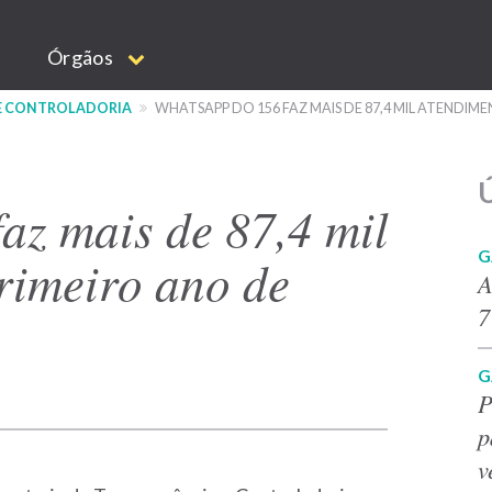
Órgãos
 E CONTROLADORIA
WHATSAPP DO 156 FAZ MAIS DE 87,4 MIL ATENDIM
Ú
az mais de 87,4 mil
G
rimeiro ano de
A
7
G
P
p
v