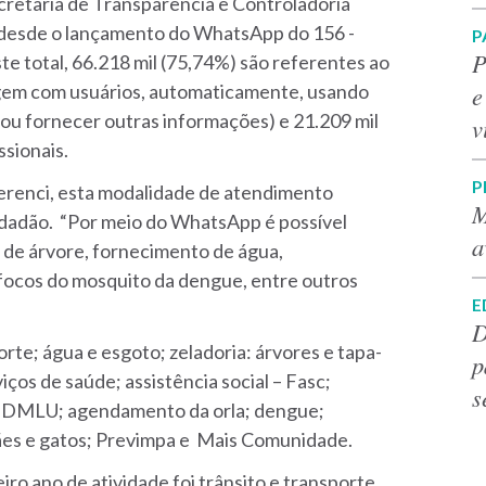
ecretaria de Transparência e Controladoria
s desde o lançamento do WhatsApp do 156 -
P
P
te total, 66.218 mil (75,74%) são referentes ao
e
agem com usuários, automaticamente, usando
as ou fornecer outras informações) e 21.209 mil
v
ssionais.
P
erenci, esta modalidade de atendimento
M
idadão. “Por meio do WhatsApp é possível
a
a de árvore, fornecimento de água,
focos do mosquito da dengue, entre outros
E
D
rte; água e esgoto; zeladoria: árvores e tapa-
p
iços de saúde; assistência social – Fasc;
s
 – DMLU; agendamento da orla; dengue;
cães e gatos; Previmpa e Mais Comunidade.
ro ano de atividade foi trânsito e transporte