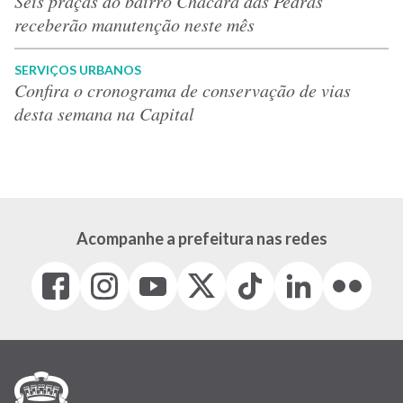
Seis praças do bairro Chácara das Pedras
receberão manutenção neste mês
SERVIÇOS URBANOS
Confira o cronograma de conservação de vias
desta semana na Capital
Acompanhe a prefeitura nas redes
Facebook
Instagram
Youtube
X
Tiktok
LinkedIn
Flickr
(link
(link
(link
(Antigo
(link
(link
(link
abre
abre
abre
Twitter)
abre
abre
abre
em
em
em
(link
em
em
em
nova
nova
nova
abre
nova
nova
nova
janela)
janela)
janela)
em
janela)
janela)
janela)
nova