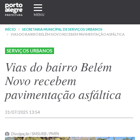
Pular
Expandir/recolher
para
navegação
MENU
o
conteúdo
INÍCIO
SECRETARIA MUNICIPAL DE SERVIÇOS URBANOS
principal
VIAS DO BAIRRO BELÉM NOVO RECEBEM PAVIMENTAÇÃO ASFÁLTICA
SERVIÇOS URBANOS
Vias do bairro Belém
Novo recebem
pavimentação asfáltica
31/07/2025 13:54
Divulgação / SMSURB / PMPA