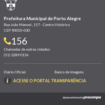
janela)
Prefeitura Municipal de Porto Alegre
Rua João Manoel , 157 - Centro Histórico
CEP 90010-030
Telefone
156
para
Chamadas de outras cidades:
(51) 3289 0156
contato:
Links
Diário Oficial
Banco de Imagens
úteis
(LINK
ACESSE O PORTAL TRANSPARÊNCIA
(abrem
ABRE
em
EM
nova
(link
NOVA
janela)
abre