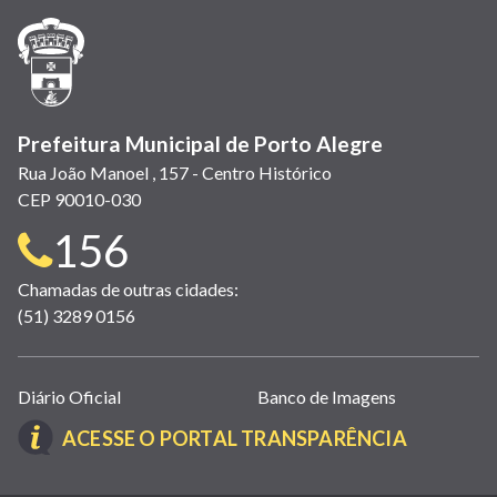
nova
nova
nova
abre
nova
nova
nova
janela)
janela)
janela)
em
janela)
janela)
janela)
nova
janela)
Prefeitura Municipal de Porto Alegre
Rua João Manoel , 157 - Centro Histórico
CEP 90010-030
Telefone
156
para
Chamadas de outras cidades:
(51) 3289 0156
contato:
Links
Diário Oficial
Banco de Imagens
úteis
(LINK
ACESSE O PORTAL TRANSPARÊNCIA
(abrem
ABRE
em
EM