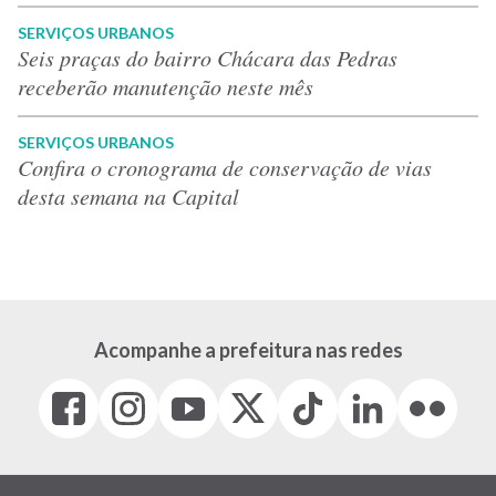
SERVIÇOS URBANOS
Seis praças do bairro Chácara das Pedras
receberão manutenção neste mês
SERVIÇOS URBANOS
Confira o cronograma de conservação de vias
desta semana na Capital
Acompanhe a prefeitura nas redes
Facebook
Instagram
Youtube
X
Tiktok
LinkedIn
Flickr
(link
(link
(link
(Antigo
(link
(link
(link
abre
abre
abre
Twitter)
abre
abre
abre
em
em
em
(link
em
em
em