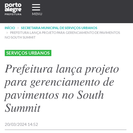
Pular
Expandir/recolher
para
navegação
MENU
o
conteúdo
INÍCIO
SECRETARIA MUNICIPAL DE SERVIÇOS URBANOS
principal
PREFEITURA LANÇA PROJETO PARA GERENCIAMENTO DE PAVIMENTOS
NO SOUTH SUMMIT
SERVIÇOS URBANOS
Prefeitura lança projeto
para gerenciamento de
pavimentos no South
Summit
20/03/2024 14:52