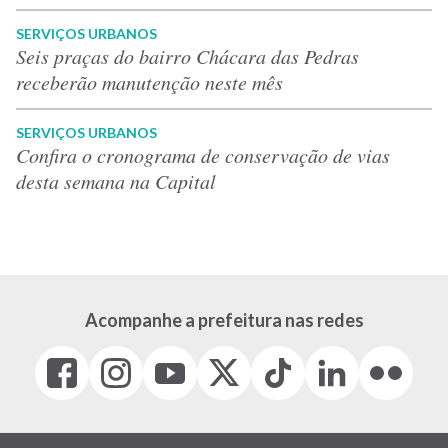
SERVIÇOS URBANOS
Seis praças do bairro Chácara das Pedras
receberão manutenção neste mês
SERVIÇOS URBANOS
Confira o cronograma de conservação de vias
desta semana na Capital
Acompanhe a prefeitura nas redes
Facebook
Instagram
Youtube
X
Tiktok
LinkedIn
Flickr
(link
(link
(link
(Antigo
(link
(link
(link
abre
abre
abre
Twitter)
abre
abre
abre
em
em
em
(link
em
em
em