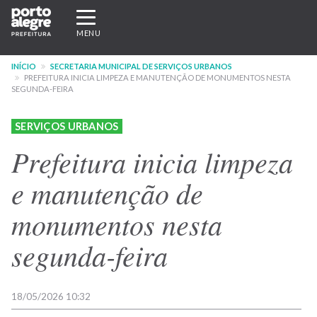
Pular
Expandir/recolher
para
navegação
MENU
o
conteúdo
INÍCIO
SECRETARIA MUNICIPAL DE SERVIÇOS URBANOS
principal
PREFEITURA INICIA LIMPEZA E MANUTENÇÃO DE MONUMENTOS NESTA
SEGUNDA-FEIRA
SERVIÇOS URBANOS
Prefeitura inicia limpeza
e manutenção de
monumentos nesta
segunda-feira
18/05/2026 10:32