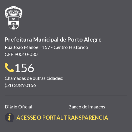
nova
nova
nova
abre
nova
nova
nova
janela)
janela)
janela)
em
janela)
janela)
janela)
nova
janela)
Prefeitura Municipal de Porto Alegre
Rua João Manoel , 157 - Centro Histórico
CEP 90010-030
Telefone
156
para
Chamadas de outras cidades:
(51) 3289 0156
contato:
Links
Diário Oficial
Banco de Imagens
úteis
(LINK
ACESSE O PORTAL TRANSPARÊNCIA
(abrem
ABRE
em