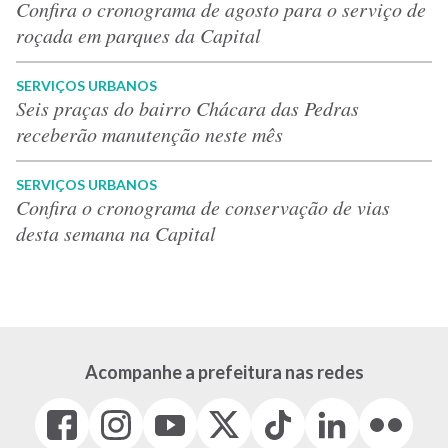
Confira o cronograma de agosto para o serviço de
roçada em parques da Capital
SERVIÇOS URBANOS
Seis praças do bairro Chácara das Pedras
receberão manutenção neste mês
SERVIÇOS URBANOS
Confira o cronograma de conservação de vias
desta semana na Capital
Acompanhe a prefeitura nas redes
Facebook
Instagram
Youtube
X
Tiktok
LinkedIn
Flickr
(link
(link
(link
(Antigo
(link
(link
(link