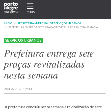
Pular
Expandir/recolher
para
navegação
MENU
o
conteúdo
INÍCIO
SECRETARIA MUNICIPAL DE SERVIÇOS URBANOS
principal
PREFEITURA ENTREGA SETE PRAÇAS REVITALIZADAS NESTA SEMANA
SERVIÇOS URBANOS
Prefeitura entrega sete
praças revitalizadas
nesta semana
20/03/2026 12:00
A
prefeitura concluiu nesta semana a revitalização de sete