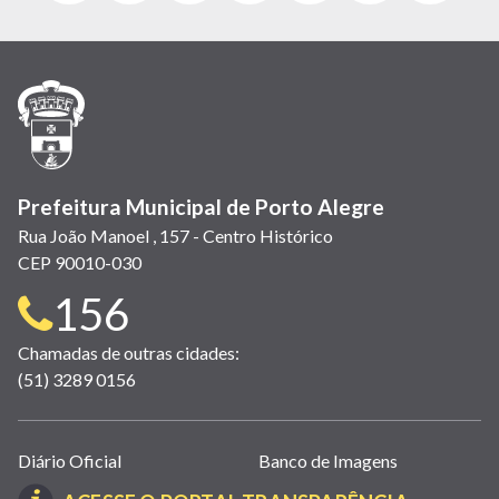
abre
abre
abre
Twitter)
abre
abre
abre
em
em
em
(link
em
em
em
nova
nova
nova
abre
nova
nova
nova
janela)
janela)
janela)
em
janela)
janela)
janela)
nova
janela)
Prefeitura Municipal de Porto Alegre
Rua João Manoel , 157 - Centro Histórico
CEP 90010-030
Telefone
156
para
Chamadas de outras cidades:
(51) 3289 0156
contato:
Links
Diário Oficial
Banco de Imagens
úteis