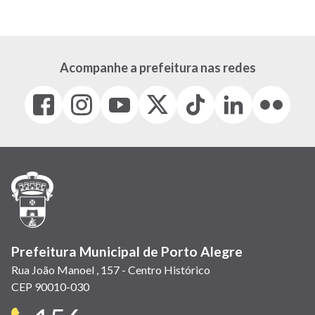
Acompanhe a prefeitura nas redes
Facebook
Instagram
Youtube
X
Tiktok
LinkedIn
Flickr
(link
(link
(link
(Antigo
(link
(link
(link
abre
abre
abre
Twitter)
abre
abre
abre
em
em
em
(link
em
em
em
nova
nova
nova
abre
nova
nova
nova
janela)
janela)
janela)
em
janela)
janela)
janela)
nova
janela)
Prefeitura Municipal de Porto Alegre
Rua João Manoel , 157 - Centro Histórico
CEP 90010-030