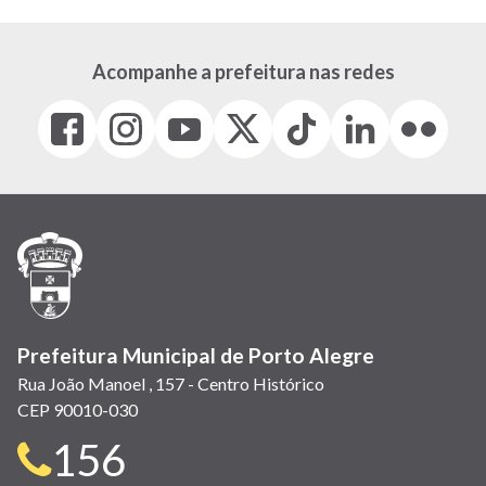
Acompanhe a prefeitura nas redes
Facebook
Instagram
Youtube
X
Tiktok
LinkedIn
Flickr
(link
(link
(link
(Antigo
(link
(link
(link
abre
abre
abre
Twitter)
abre
abre
abre
em
em
em
(link
em
em
em
nova
nova
nova
abre
nova
nova
nova
janela)
janela)
janela)
em
janela)
janela)
janela)
nova
janela)
Prefeitura Municipal de Porto Alegre
Rua João Manoel , 157 - Centro Histórico
CEP 90010-030
Telefone
156