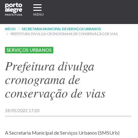
Pular
Expandir/recolher
para
navegação
MENU
o
conteúdo
INÍCIO
SECRETARIA MUNICIPAL DE SERVIÇOS URBANOS
principal
PREFEITURA DIVULGA CRONOGRAMA DE CONSERVAÇÃO DE VIAS
SERVIÇOS URBANOS
Prefeitura divulga
cronograma de
conservação de vias
18/05/2022 17:20
A Secretaria Municipal de Serviços Urbanos (SMSUrb)