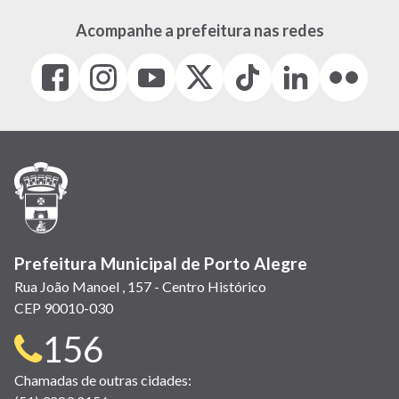
Acompanhe a prefeitura nas redes
Facebook
Instagram
Youtube
X
Tiktok
LinkedIn
Flickr
(link
(link
(link
(Antigo
(link
(link
(link
abre
abre
abre
Twitter)
abre
abre
abre
em
em
em
(link
em
em
em
nova
nova
nova
abre
nova
nova
nova
janela)
janela)
janela)
em
janela)
janela)
janela)
nova
janela)
Prefeitura Municipal de Porto Alegre
Rua João Manoel , 157 - Centro Histórico
CEP 90010-030
Telefone
156
para
Chamadas de outras cidades: