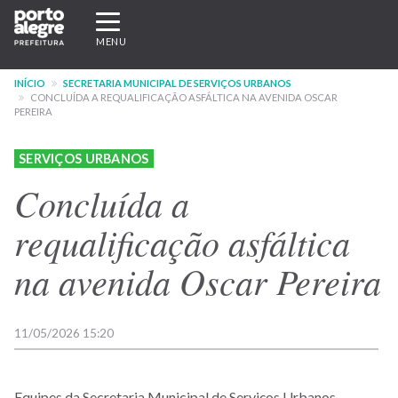
Pular
Expandir/recolher
para
navegação
MENU
o
conteúdo
INÍCIO
SECRETARIA MUNICIPAL DE SERVIÇOS URBANOS
principal
CONCLUÍDA A REQUALIFICAÇÃO ASFÁLTICA NA AVENIDA OSCAR
PEREIRA
SERVIÇOS URBANOS
Concluída a
requalificação asfáltica
na avenida Oscar Pereira
11/05/2026 15:20
Equipes da Secretaria Municipal de Serviços Urbanos