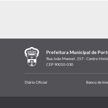
Prefeitura Municipal de Port
Rua João Manoel , 157 - Centro Histó
CEP 90010-030
Links
Diário Oficial
Banco de Im
úteis
(abrem
em
(link
nova