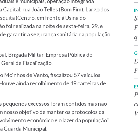
duais e municipais, operação integrada
Capital: rua João Telles (Bom Fim), Largo dos
I
S
squita (Centro, em frente à Usina do
F
foi realizada na noite de sexta-feira, 29, e
de garantir a segurança sanitária da população
q
G
l, Brigada Militar, Empresa Pública de
D
 Geral de Fiscalização.
F
o Moinhos de Vento, fiscalizou 57 veículos,
 Houve ainda recolhimento de 19 carteiras de
E
P
c
s pequenos excessos foram contidos mas não
V
 nosso objetivo de manter os protocolos da
volvimento econômico e o lazer da população"
a Guarda Municipal.