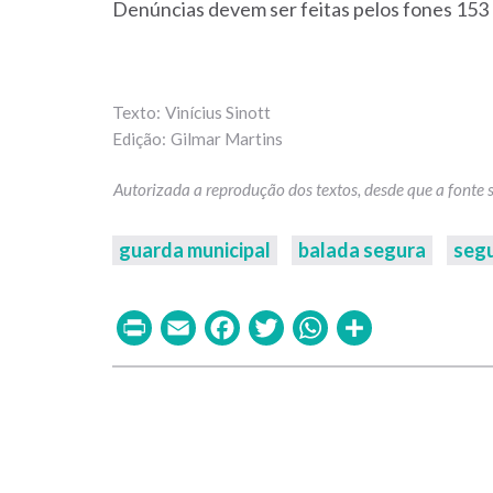
Denúncias devem ser feitas pelos fones 153 
Vinícius Sinott
Gilmar Martins
guarda municipal
balada segura
seg
Print
Email
Facebook
Twitter
WhatsAp
Share