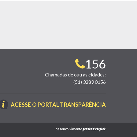
Telefone
156
para
Chamadas de outras cidades:
(51) 3289 0156
contato:
(LINK
ACESSE O PORTAL TRANSPARÊNCIA
ABRE
EM
NOVA