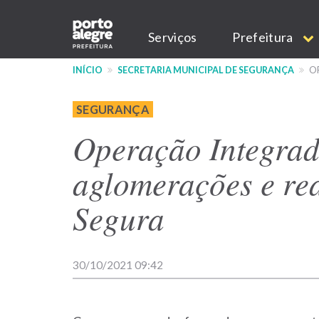
Pular
Main
para
Serviços
Prefeitura
o
navigation
conteúdo
INÍCIO
SECRETARIA MUNICIPAL DE SEGURANÇA
OP
principal
SEGURANÇA
Operação Integrad
aglomerações e re
Segura
30/10/2021 09:42