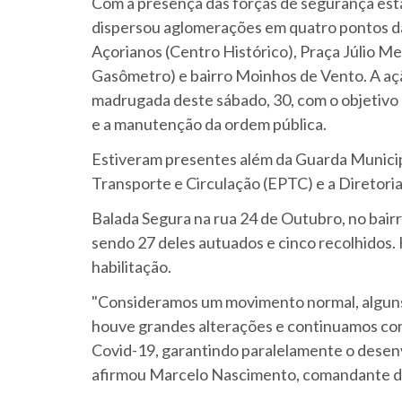
Com a presença das forças de segurança esta
dispersou aglomerações em quatro pontos da 
Açorianos (Centro Histórico), Praça Júlio Me
Gasômetro) e bairro Moinhos de Vento. A ação 
madrugada deste sábado, 30, com o objetivo 
e a manutenção da ordem pública.
Estiveram presentes além da Guarda Municipa
Transporte e Circulação (EPTC) e a Diretoria
Balada Segura na rua 24 de Outubro, no bairr
sendo 27 deles autuados e cinco recolhidos.
habilitação.
"Consideramos um movimento normal, algun
houve grandes alterações e continuamos com
Covid-19, garantindo paralelamente o desen
afirmou Marcelo Nascimento, comandante d