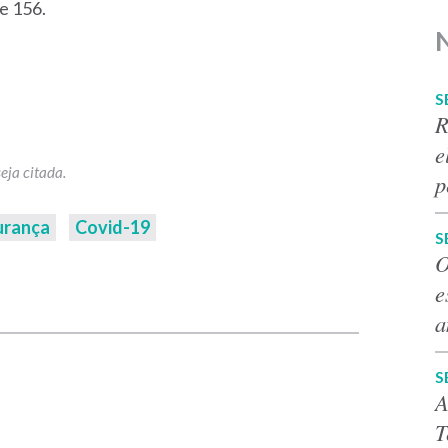
e 156.
S
R
e
p
urança
Covid-19
S
O
p
e
a
S
A
T