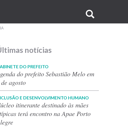
Buscar
no
RA
site
ltimas notícias
ABINETE DO PREFEITO
genda do prefeito Sebastião Melo em
 de agosto
NCLUSÃO E DESENVOLVIMENTO HUMANO
úcleo itinerante destinado às mães
típicas terá encontro na Apae Porto
legre