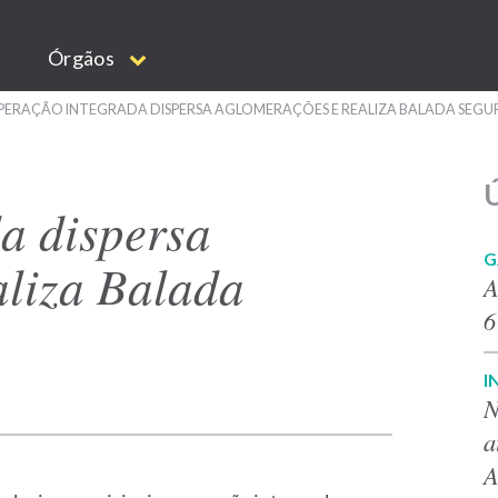
Órgãos
ERAÇÃO INTEGRADA DISPERSA AGLOMERAÇÕES E REALIZA BALADA SEGU
Ú
a dispersa
G
aliza Balada
A
6
I
N
a
A