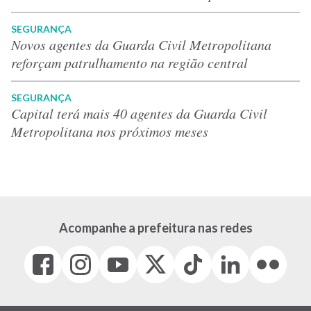
SEGURANÇA
Novos agentes da Guarda Civil Metropolitana
reforçam patrulhamento na região central
SEGURANÇA
Capital terá mais 40 agentes da Guarda Civil
Metropolitana nos próximos meses
Acompanhe a prefeitura nas redes
Facebook
Instagram
Youtube
X
Tiktok
LinkedIn
Flickr
(link
(link
(link
(Antigo
(link
(link
(link
abre
abre
abre
Twitter)
abre
abre
abre
em
em
em
(link
em
em
em