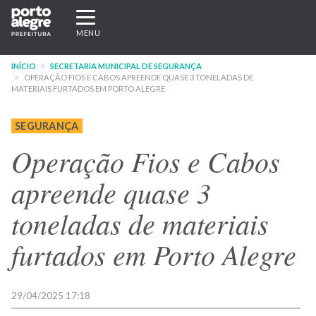
Pular
Expandir/recolher
para
navegação
MENU
o
conteúdo
INÍCIO
SECRETARIA MUNICIPAL DE SEGURANÇA
principal
OPERAÇÃO FIOS E CABOS APREENDE QUASE 3 TONELADAS DE
MATERIAIS FURTADOS EM PORTO ALEGRE
SEGURANÇA
Operação Fios e Cabos
apreende quase 3
toneladas de materiais
furtados em Porto Alegre
29/04/2025 17:18