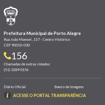
nova
nova
nova
abre
nova
nova
nova
janela)
janela)
janela)
em
janela)
janela)
janela)
nova
janela)
Prefeitura Municipal de Porto Alegre
Rua João Manoel , 157 - Centro Histórico
CEP 90010-030
Telefone
156
para
Chamadas de outras cidades:
(51) 3289 0156
contato:
Links
Diário Oficial
Banco de Imagens
úteis
(LINK
ACESSE O PORTAL TRANSPARÊNCIA
(abrem
ABRE
em