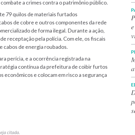
combate a crimes contra o patrimônio público.
P
 79 quilos de materiais furtados
P
 cabos de cobre e outros componentes da rede
e
omercializado de forma ilegal. Durante a ação,
v
e receptação pela polícia. Com ele, os fiscais
de cabos de energia roubados.
P
M
ra perícia, e a ocorrência registrada na
tratégia contínua da prefeitura de coibir furtos
a
zos econômicos e colocam em risco a segurança
E
D
p
s