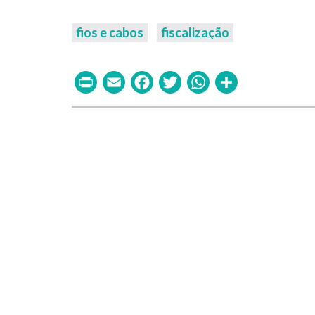
fios e cabos
fiscalização
Print
Email
Facebook
Twitter
WhatsAp
Share