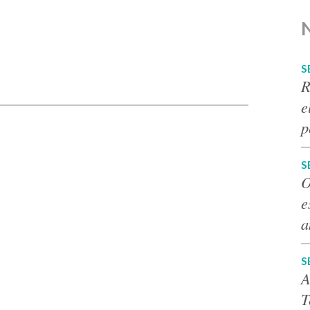
S
p
R
e
p
S
O
e
a
S
A
T