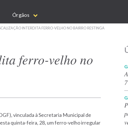
Órgãos
SCALIZAÇÃO INTERDITA FERRO-VELHO NO BAIRRO RESTINGA
Ú
ita ferro-velho no
G
A
7
G
P
p
DGF), vinculada à Secretaria Municipal de
v
sta quinta-feira, 28, um ferro-velho irregular