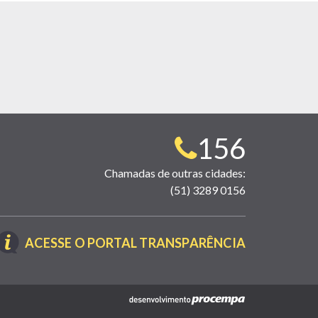
Telefone
156
para
Chamadas de outras cidades:
(51) 3289 0156
contato:
(LINK
ACESSE O PORTAL TRANSPARÊNCIA
ABRE
EM
NOVA