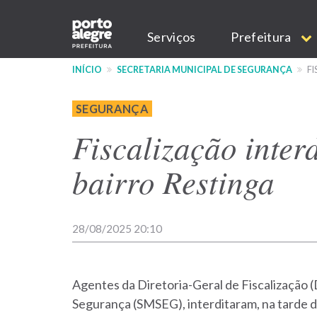
Pular
Main
para
Serviços
Prefeitura
o
navigation
conteúdo
INÍCIO
SECRETARIA MUNICIPAL DE SEGURANÇA
FI
principal
SEGURANÇA
Fiscalização interd
bairro Restinga
28/08/2025 20:10
Agentes da Diretoria-Geral de Fiscalização (
Segurança (SMSEG), interditaram, na tarde de