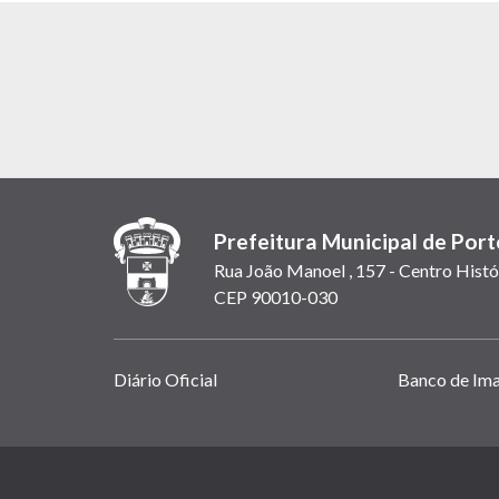
Prefeitura Municipal de Port
Rua João Manoel , 157 - Centro Histó
CEP 90010-030
Links
Diário Oficial
Banco de Im
úteis
(abrem
em
(link
nova