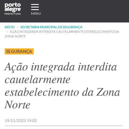
Pular
Expandir/recolher
para
navegação
MENU
o
conteúdo
INÍCIO
SECRETARIA MUNICIPAL DE SEGURANÇA
principal
AÇÃO INTEGRADA INTERDITA CAUTELARMENTE ESTABELECIMENTO DA
ZONA NORTE
SEGURANÇA
Ação integrada interdita
cautelarmente
estabelecimento da Zona
Norte
19/11/2023 19:02