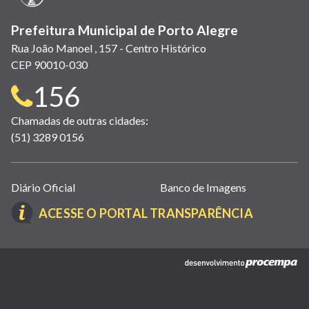
Prefeitura Municipal de Porto Alegre
Rua João Manoel , 157 - Centro Histórico
CEP 90010-030
Telefone
156
para
Chamadas de outras cidades:
(51) 3289 0156
contato:
Links
Diário Oficial
Banco de Imagens
úteis
(LINK
ACESSE O PORTAL TRANSPARÊNCIA
(abrem
ABRE
em
EM
nova
(link
NOVA
janela)
abre
JANELA)
em