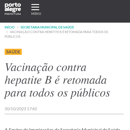
Pular
Expandir/recolher
para
navegação
MENU
o
conteúdo
INÍCIO
SECRETARIA MUNICIPAL DE SAÚDE
principal
VACINAÇÃO CONTRA HEPATITE B É RETOMADA PARA TODOS OS
PÚBLICOS
SAÚDE
Vacinação contra
hepatite B é retomada
para todos os públicos
30/10/2023 17:42
A Equipe de Imunizações da Secretaria Municipal de Saúde