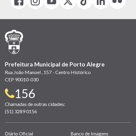
(link
(link
(link
(Antigo
(link
(link
(link
abre
abre
abre
Twitter)
abre
abre
abre
em
em
em
(link
em
em
em
nova
nova
nova
abre
nova
nova
nova
janela)
janela)
janela)
em
janela)
janela)
janela)
nova
janela)
Prefeitura Municipal de Porto Alegre
Rua João Manoel , 157 - Centro Histórico
CEP 90010-030
Telefone
156
para
Chamadas de outras cidades:
(51) 3289 0156
contato:
Links
Diário Oficial
Banco de Imagens