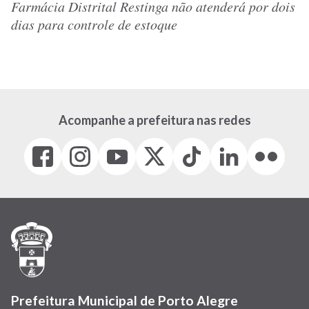
Farmácia Distrital Restinga não atenderá por dois
dias para controle de estoque
Acompanhe a prefeitura nas redes
Facebook
Instagram
Youtube
X
Tiktok
LinkedIn
Flickr
(link
(link
(link
(Antigo
(link
(link
(link
abre
abre
abre
Twitter)
abre
abre
abre
em
em
em
(link
em
em
em
nova
nova
nova
abre
nova
nova
nova
janela)
janela)
janela)
em
janela)
janela)
janela)
nova
janela)
Prefeitura Municipal de Porto Alegre