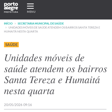
Pular
Expandir/recolher
para
navegação
MENU
o
conteúdo
INÍCIO
SECRETARIA MUNICIPAL DE SAÚDE
principal
UNIDADES MÓVEIS DE SAÚDE ATENDEM OS BAIRROS SANTA TEREZA E
HUMAITÁ NESTA QUARTA
SAÚDE
Unidades móveis de
saúde atendem os bairros
Santa Tereza e Humaitá
nesta quarta
20/05/2026 09:16