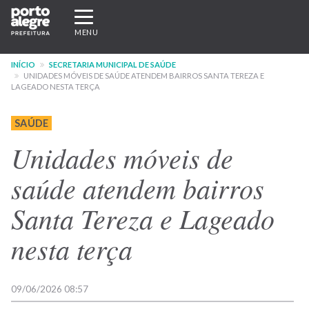
Pular
Expandir/recolher
para
navegação
MENU
o
conteúdo
INÍCIO
SECRETARIA MUNICIPAL DE SAÚDE
principal
UNIDADES MÓVEIS DE SAÚDE ATENDEM BAIRROS SANTA TEREZA E
LAGEADO NESTA TERÇA
SAÚDE
Unidades móveis de
saúde atendem bairros
Santa Tereza e Lageado
nesta terça
09/06/2026 08:57