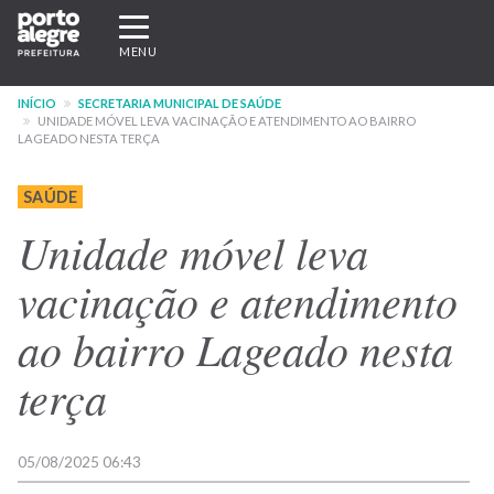
Pular
Expandir/recolher
para
navegação
MENU
o
conteúdo
INÍCIO
SECRETARIA MUNICIPAL DE SAÚDE
principal
UNIDADE MÓVEL LEVA VACINAÇÃO E ATENDIMENTO AO BAIRRO
LAGEADO NESTA TERÇA
SAÚDE
Unidade móvel leva
vacinação e atendimento
ao bairro Lageado nesta
terça
05/08/2025 06:43