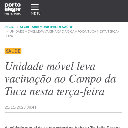
Pular
Expandir/recolher
para
navegação
MENU
o
conteúdo
INÍCIO
SECRETARIA MUNICIPAL DE SAÚDE
principal
UNIDADE MÓVEL LEVA VACINAÇÃO AO CAMPO DA TUCA NESTA TERÇA-
FEIRA
SAÚDE
Unidade móvel leva
vacinação ao Campo da
Tuca nesta terça-feira
21/11/2023 08:41
A unidade móvel de saúde estará no bairro Vila João Pessoa