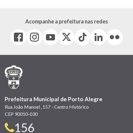
Acompanhe a prefeitura nas redes
Facebook
Instagram
Youtube
X
Tiktok
LinkedIn
Flickr
(link
(link
(link
(Antigo
(link
(link
(link
abre
abre
abre
Twitter)
abre
abre
abre
em
em
em
(link
em
em
em
nova
nova
nova
abre
nova
nova
nova
janela)
janela)
janela)
em
janela)
janela)
janela)
nova
janela)
Prefeitura Municipal de Porto Alegre
Rua João Manoel , 157 - Centro Histórico
CEP 90010-030
Telefone
156