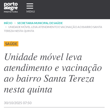
Pular
Expandir/recolher
para
navegação
MENU
o
conteúdo
INÍCIO
SECRETARIA MUNICIPAL DE SAÚDE
principal
UNIDADE MÓVEL LEVA ATENDIMENTO E VACINAÇÃO AO BAIRRO SANTA
TEREZA NESTA QUINTA
SAÚDE
Unidade móvel leva
atendimento e vacinação
ao bairro Santa Tereza
nesta quinta
30/10/2025 07:50