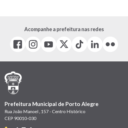
Acompanhe a prefeitura nas redes
Facebook
Instagram
Youtube
X
Tiktok
LinkedIn
Flickr
(link
(link
(link
(Antigo
(link
(link
(link
abre
abre
abre
Twitter)
abre
abre
abre
em
em
em
(link
em
em
em
nova
nova
nova
abre
nova
nova
nova
janela)
janela)
janela)
em
janela)
janela)
janela)
nova
janela)
Prefeitura Municipal de Porto Alegre
Rua João Manoel , 157 - Centro Histórico
CEP 90010-030