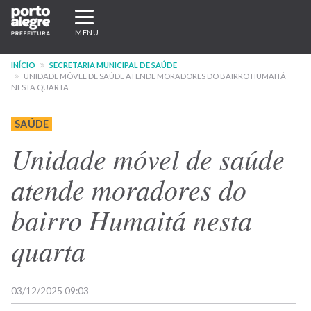
Pular
Expandir/recolher
para
navegação
MENU
o
conteúdo
INÍCIO
SECRETARIA MUNICIPAL DE SAÚDE
principal
UNIDADE MÓVEL DE SAÚDE ATENDE MORADORES DO BAIRRO HUMAITÁ
NESTA QUARTA
SAÚDE
Unidade móvel de saúde
atende moradores do
bairro Humaitá nesta
quarta
03/12/2025 09:03