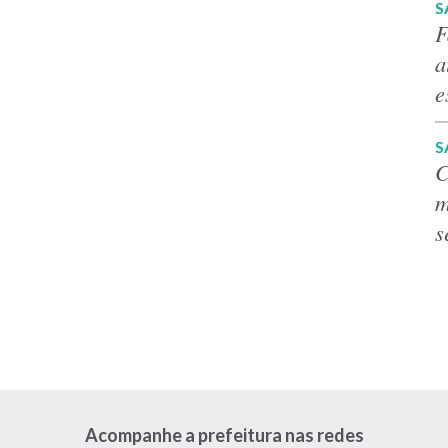
S
F
a
e
S
C
m
s
Acompanhe a prefeitura nas redes