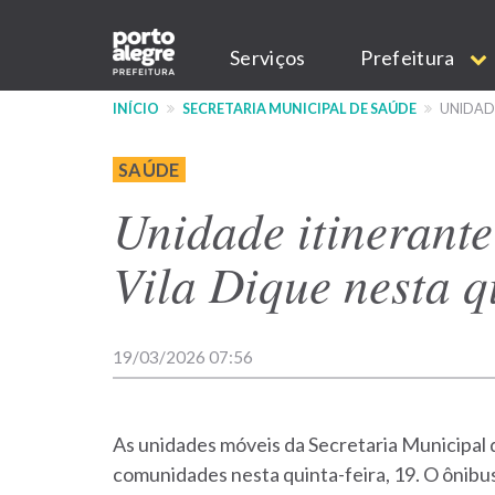
Pular
Main
para
Serviços
Prefeitura
o
navigation
conteúdo
INÍCIO
SECRETARIA MUNICIPAL DE SAÚDE
UNIDADE
principal
SAÚDE
Unidade itinerante
Vila Dique nesta q
19/03/2026 07:56
As unidades móveis da Secretaria Municipal
comunidades nesta quinta-feira, 19. O ônibu