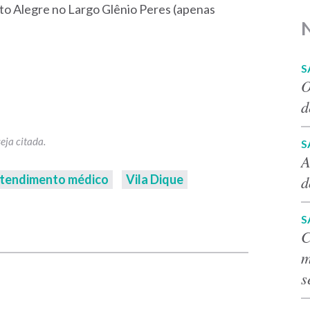
rto Alegre no Largo Glênio Peres (apenas
S
O
d
S
A
tendimento médico
Vila Dique
d
S
p
C
m
s