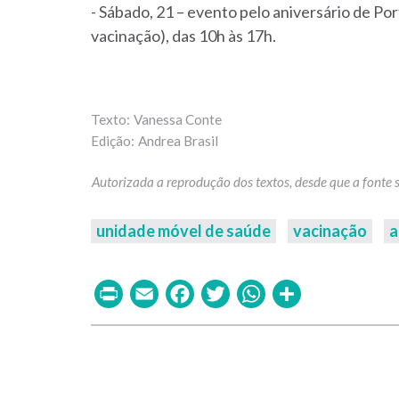
- Sábado, 21 – evento pelo aniversário de Po
vacinação), das 10h às 17h.
Vanessa Conte
Andrea Brasil
unidade móvel de saúde
vacinação
a
Print
Email
Facebook
Twitter
WhatsAp
Share