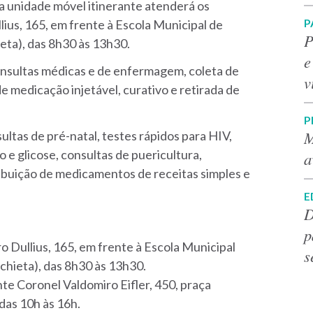
á a unidade móvel itinerante atenderá os
P
ius, 165, em frente à Escola Municipal de
P
eta), das 8h30 às 13h30.
e
consultas médicas e de enfermagem, coleta de
v
de medicação injetável, curativo e retirada de
P
M
tas de pré-natal, testes rápidos para HIV,
ão e glicose, consultas de puericultura,
a
ibuição de medicamentos de receitas simples e
E
D
p
ro Dullius, 165, em frente à Escola Municipal
s
hieta), das 8h30 às 13h30.
nte Coronel Valdomiro Eifler, 450, praça
das 10h às 16h.