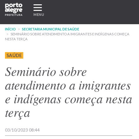
Pular
Expandir/recolher
para
navegação
MENU
o
conteúdo
INÍCIO
SECRETARIA MUNICIPAL DE SAÚDE
principal
SEMINÁRIO SOBRE ATENDIMENTO A IMIGRANTES E INDÍGENAS COMEÇA
NESTA TERÇA
SAÚDE
Seminário sobre
atendimento a imigrantes
e indígenas começa nesta
terça
03/10/2023 08:44