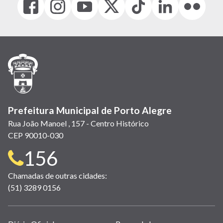
(link
(link
(link
(Antigo
(link
(link
(link
abre
abre
abre
Twitter)
abre
abre
abre
em
em
em
(link
em
em
em
nova
nova
nova
abre
nova
nova
nova
janela)
janela)
janela)
em
janela)
janela)
janela)
nova
janela)
Prefeitura Municipal de Porto Alegre
Rua João Manoel , 157 - Centro Histórico
CEP 90010-030
Telefone
156
para
Chamadas de outras cidades:
(51) 3289 0156
contato: