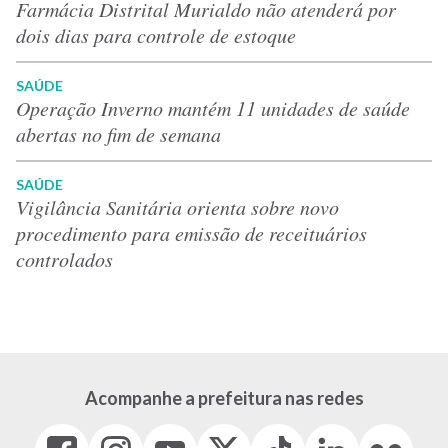
Farmácia Distrital Murialdo não atenderá por
dois dias para controle de estoque
SAÚDE
Operação Inverno mantém 11 unidades de saúde
abertas no fim de semana
SAÚDE
Vigilância Sanitária orienta sobre novo
procedimento para emissão de receituários
controlados
Acompanhe a prefeitura nas redes
Facebook
Instagram
Youtube
X
Tiktok
LinkedIn
Flickr