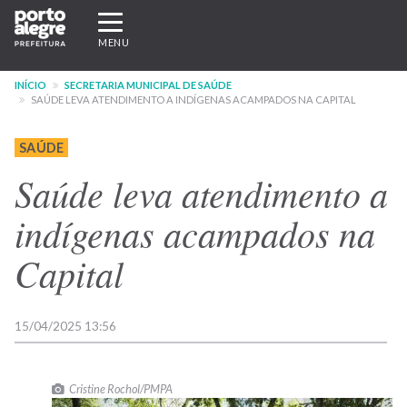
Pular
Expandir/recolher
para
navegação
MENU
o
conteúdo
INÍCIO
SECRETARIA MUNICIPAL DE SAÚDE
principal
SAÚDE LEVA ATENDIMENTO A INDÍGENAS ACAMPADOS NA CAPITAL
SAÚDE
Saúde leva atendimento a
indígenas acampados na
Capital
15/04/2025 13:56
Cristine Rochol/PMPA