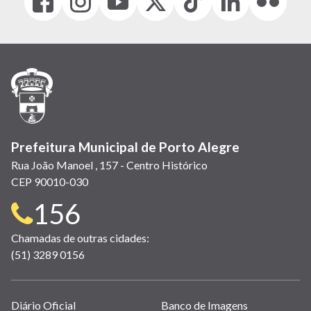
(link
(link
(link
(Antigo
(link
(link
(link
abre
abre
abre
Twitter)
abre
abre
abre
em
em
em
(link
em
em
em
nova
nova
nova
abre
nova
nova
nova
janela)
janela)
janela)
em
janela)
janela)
janela)
nova
janela)
Prefeitura Municipal de Porto Alegre
Rua João Manoel , 157 - Centro Histórico
CEP 90010-030
Telefone
156
para
Chamadas de outras cidades:
(51) 3289 0156
contato:
Links
Diário Oficial
Banco de Imagens