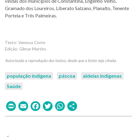
vindas dos municípios de Constantina, Engenho Velho,
Gramado dos Loureiros, Liberato Salzano, Planalto, Tenente
Portela e Três Palmeiras.
Vanessa Conte
Gilmar Martins
população indígena
páscoa
aldeias indígenas
Saúde
Print
Email
Facebook
Twitter
WhatsApp
Share