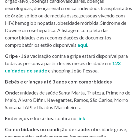
órgão-alvo), doenças cardiovasculares, doenças
neurológicas, doença renal crônica, indivíduos transplantados
de órgão sólido ou de medula óssea, pessoas vivendo com
HIV, hemoglobinopatias, obesidade mórbida, Síndrome de
Down e cirrose hepática. A listagem completa das
comorbidades e as recomendações de documentos
comprobatórios estão disponíveis
aqui
.
Gripe -
Já a vacinação contra a gripe estará disponível para
todas as pessoas a partir de seis meses de idade em
123
unidades de saúde
e shopping João Pessoa.
Bebês e crianças até 3 anos com comorbidades
Onde:
unidades de saúde Santa Marta, Tristeza, Primeiro de
Maio, Álvaro Difini, Navegantes, Ramos, São Carlos, Morro
Santana, IAPI e Ilha dos Marinheiros.
Endereços e horários:
confira no
link
Comorbidades ou condição de saúde:
obesidade grave,
pneumopatias crônicas graves, imunossupressão,