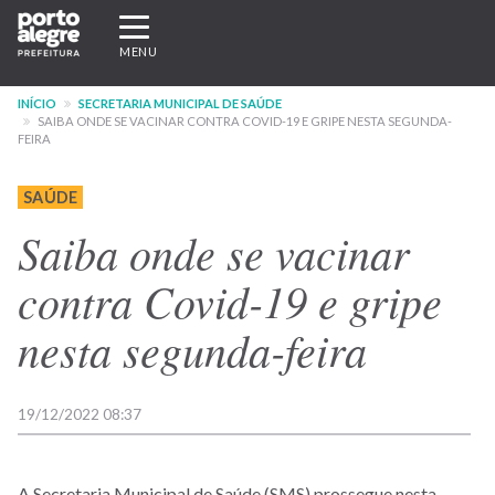
Pular
Expandir/recolher
para
navegação
MENU
o
conteúdo
INÍCIO
SECRETARIA MUNICIPAL DE SAÚDE
principal
SAIBA ONDE SE VACINAR CONTRA COVID-19 E GRIPE NESTA SEGUNDA-
FEIRA
SAÚDE
Saiba onde se vacinar
contra Covid-19 e gripe
nesta segunda-feira
19/12/2022 08:37
A Secretaria Municipal de Saúde (SMS) prossegue nesta