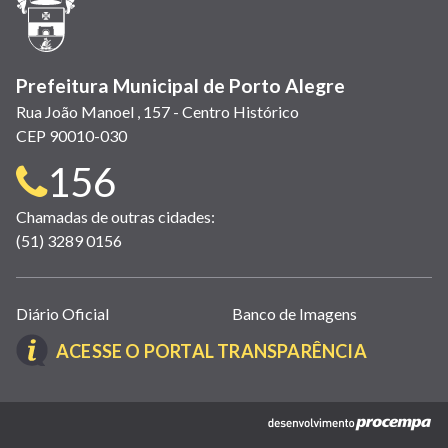
nova
janela)
Prefeitura Municipal de Porto Alegre
Rua João Manoel , 157 - Centro Histórico
CEP 90010-030
Telefone
156
para
Chamadas de outras cidades:
(51) 3289 0156
contato:
Links
Diário Oficial
Banco de Imagens
úteis
(LINK
ACESSE O PORTAL TRANSPARÊNCIA
(abrem
ABRE
em
EM
nova
(link
NOVA
janela)