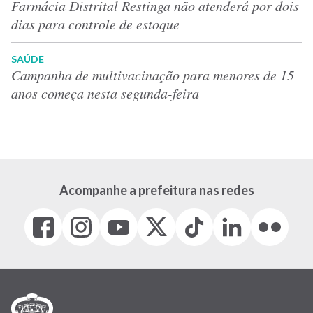
Farmácia Distrital Restinga não atenderá por dois
dias para controle de estoque
SAÚDE
Campanha de multivacinação para menores de 15
anos começa nesta segunda-feira
Acompanhe a prefeitura nas redes
Facebook
Instagram
Youtube
X
Tiktok
LinkedIn
Flickr
(link
(link
(link
(Antigo
(link
(link
(link
abre
abre
abre
Twitter)
abre
abre
abre
em
em
em
(link
em
em
em
nova
nova
nova
abre
nova
nova
nova
janela)
janela)
janela)
em
janela)
janela)
janela)