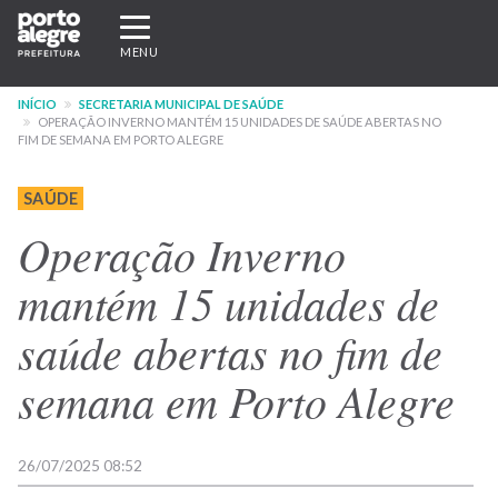
Pular
Expandir/recolher
para
navegação
MENU
o
conteúdo
INÍCIO
SECRETARIA MUNICIPAL DE SAÚDE
principal
OPERAÇÃO INVERNO MANTÉM 15 UNIDADES DE SAÚDE ABERTAS NO
FIM DE SEMANA EM PORTO ALEGRE
SAÚDE
Operação Inverno
mantém 15 unidades de
saúde abertas no fim de
semana em Porto Alegre
26/07/2025 08:52