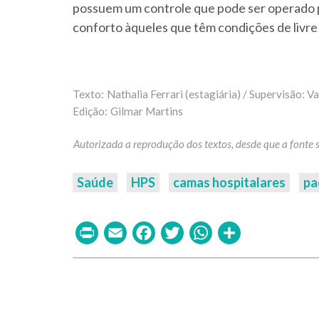
possuem um controle que pode ser operado p
conforto àqueles que têm condições de liv
Nathalia Ferrari (estagiária) / Supervisão: 
Gilmar Martins
Saúde
HPS
camas hospitalares
pa
Print
Email
Facebook
Twitter
WhatsAp
Share