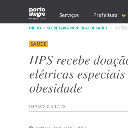
Pular
Main
para
Serviços
Prefeitura
o
navigation
conteúdo
INÍCIO
SECRETARIA MUNICIPAL DE SAÚDE
HPS REC
principal
SAÚDE
HPS recebe doaçã
elétricas especiai
obesidade
04/02/2025 17:23