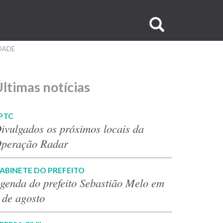
Buscar
no
IDADE
site
ltimas notícias
PTC
ivulgados os próximos locais da
peração Radar
ABINETE DO PREFEITO
genda do prefeito Sebastião Melo em
 de agosto