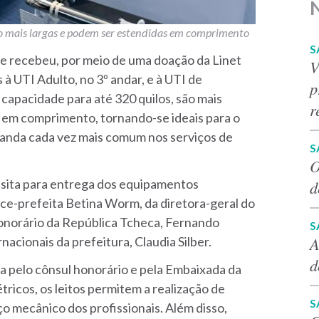
o mais largas e podem ser estendidas em comprimento
S
re recebeu, por meio de uma doação da Linet
V
 à UTI Adulto, no 3º andar, e à UTI de
p
capacidade para até 320 quilos, são mais
r
 em comprimento, tornando-se ideais para o
anda cada vez mais comum nos serviços de
S
O
 visita para entrega dos equipamentos
d
ice-prefeita Betina Worm, da diretora-geral do
honorário da República Tcheca, Fernando
S
A
acionais da prefeitura, Claudia Silber.
d
a pelo cônsul honorário e pela Embaixada da
tricos, os leitos permitem a realização de
S
o mecânico dos profissionais. Além disso,