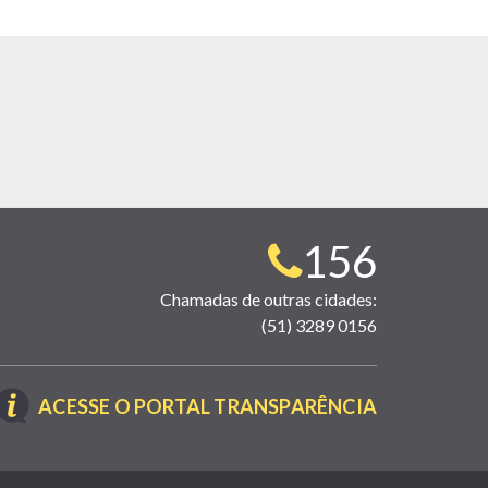
Telefone
156
para
Chamadas de outras cidades:
(51) 3289 0156
contato:
(LINK
ACESSE O PORTAL TRANSPARÊNCIA
ABRE
EM