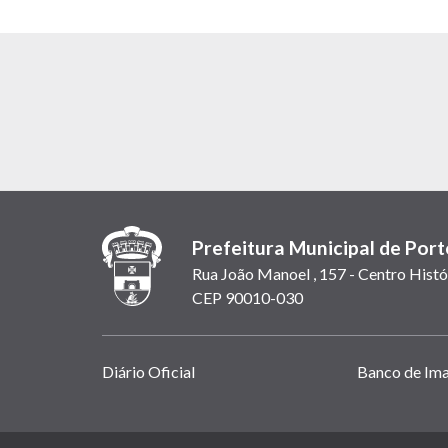
Prefeitura Municipal de Port
Rua João Manoel , 157 - Centro Histó
CEP 90010-030
Links
Diário Oficial
Banco de Im
úteis
(abrem
em