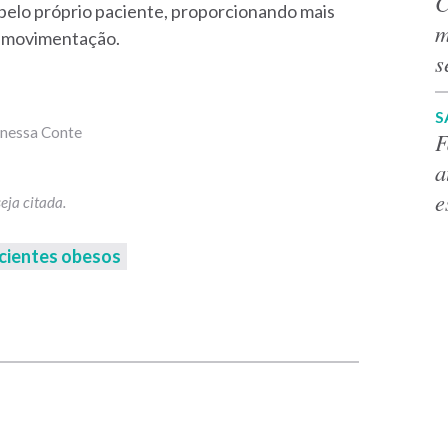
C
elo próprio paciente, proporcionando mais
m
re movimentação.
s
S
Vanessa Conte
F
a
e
cientes obesos
p