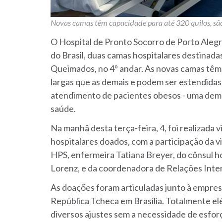
Novas camas têm capacidade para até 320 quilos, sã
O Hospital de Pronto Socorro de Porto Aleg
do Brasil, duas camas hospitalares destinadas
Queimados, no 4º andar. As novas camas têm 
largas que as demais e podem ser estendidas
atendimento de pacientes obesos - uma dem
saúde.
Na manhã desta terça-feira, 4, foi realizada
hospitalares doados, com a participação da v
HPS, enfermeira Tatiana Breyer, do cônsul 
Lorenz, e da coordenadora de Relações Intern
As doações foram articuladas junto à empres
República Tcheca em Brasília. Totalmente elé
diversos ajustes sem a necessidade de esforç