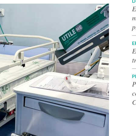
D
E
m
p
E
E
t
P
P
c
C