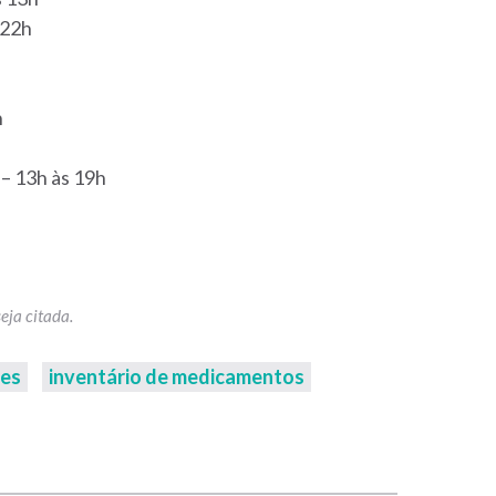
 22h
h
– 13h às 19h
ues
inventário de medicamentos
p