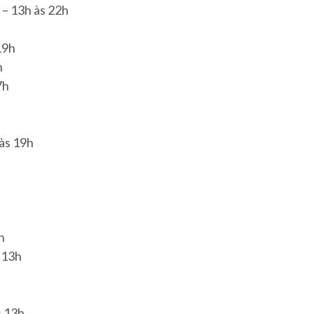
 – 13h às 22h
19h
h
7h
às 19h
h
 13h
s 13h