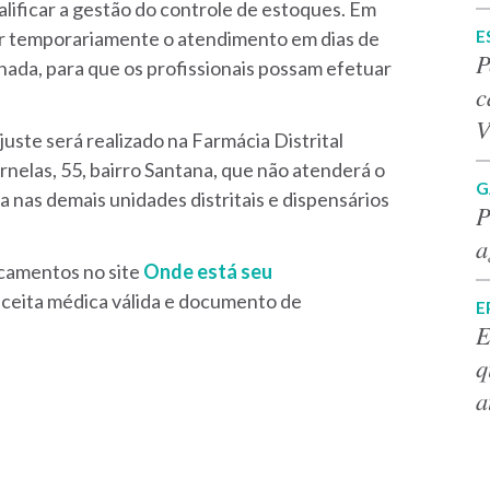
alificar a gestão do controle de estoques. Em
E
er temporariamente o atendimento em dias de
P
ada, para que os profissionais possam efetuar
c
V
ajuste será realizado na Farmácia Distrital
nelas, 55, bairro Santana, que não atenderá o
G
ta nas demais unidades distritais e dispensários
P
a
icamentos no site
Onde está seu
receita médica válida e documento de
E
E
q
a