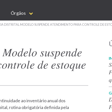
Órgãos
IA DISTRITAL MODELO SUSPENDE ATENDIMENTO PARA CONTROLE DE ES
Ú
l Modelo suspende
I
ontrole de estoque
S
F
q
G
D
ntinuidade ao inventário anual dos
F
tal, rotina obrigatória definida pela