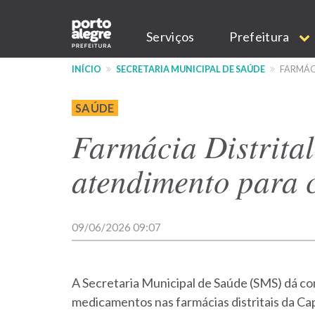
Pular
Main
para
Serviços
Prefeitura
o
navigation
conteúdo
INÍCIO
SECRETARIA MUNICIPAL DE SAÚDE
FARMÁC
principal
SAÚDE
Farmácia Distrita
atendimento para c
09/06/2026 09:07
A Secretaria Municipal de Saúde (SMS) dá co
medicamentos nas farmácias distritais da Capi