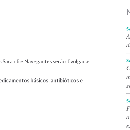
S
A
d
S
ais Sarandi e Navegantes serão divulgadas
C
m
medicamentos básicos, antibióticos e
s
S
F
a
e