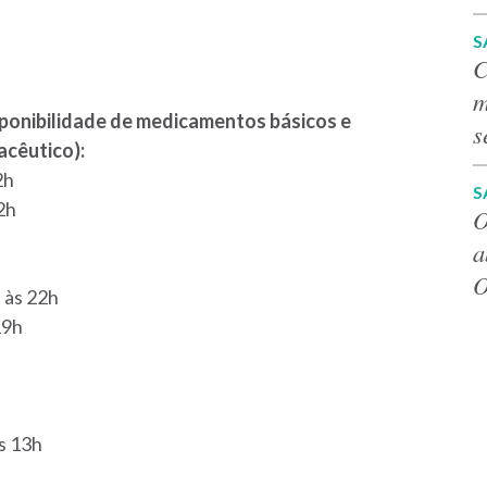
S
C
m
ponibilidade de medicamentos básicos e
s
acêutico):
2h
S
2h
O
a
O
 às 22h
19h
s 13h