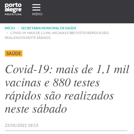
Pular
Expandir/recolher
para
navegação
MENU
o
conteúdo
INÍCIO
SECRETARIA MUNICIPAL DE SAÚDE
principal
COVID-19: MAIS DE 1,1 MIL VACINAS E 880 TESTES RÁPIDOS SÃO
REALIZADOS NESTE SÁBADO
SAÚDE
Covid-19: mais de 1,1 mil
vacinas e 880 testes
rápidos são realizados
neste sábado
22/01/2022 18:53