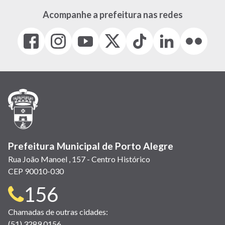
Acompanhe a prefeitura nas redes
Facebook
Instagram
Youtube
X
Tiktok
LinkedIn
Flickr
(link
(link
(link
(Antigo
(link
(link
(link
abre
abre
abre
Twitter)
abre
abre
abre
em
em
em
(link
em
em
em
nova
nova
nova
abre
nova
nova
nova
janela)
janela)
janela)
em
janela)
janela)
janela)
nova
janela)
Prefeitura Municipal de Porto Alegre
Rua João Manoel , 157 - Centro Histórico
CEP 90010-030
Telefone
156
para
Chamadas de outras cidades:
(51) 3289 0156