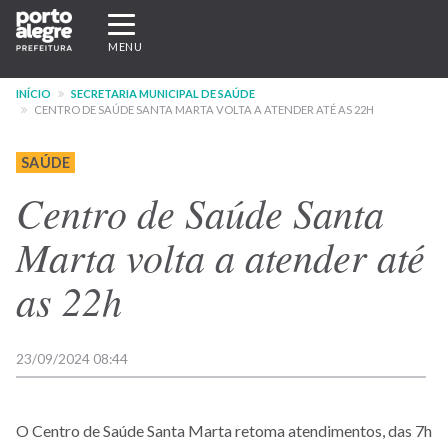
Pular
Expandir/recolher
para
navegação
MENU
o
conteúdo
INÍCIO
SECRETARIA MUNICIPAL DE SAÚDE
principal
CENTRO DE SAÚDE SANTA MARTA VOLTA A ATENDER ATÉ AS 22H
SAÚDE
Centro de Saúde Santa
Marta volta a atender até
as 22h
23/09/2024 08:44
O Centro de Saúde Santa Marta retoma atendimentos, das 7h