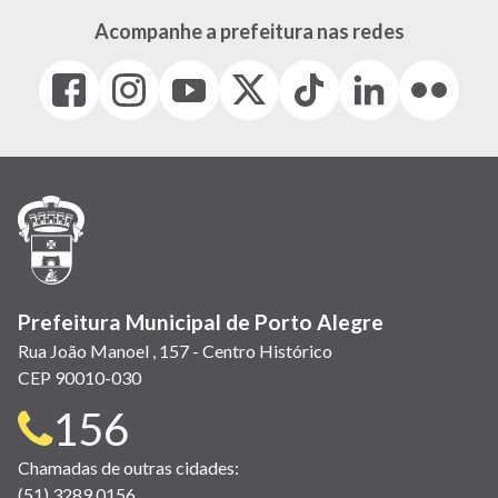
Acompanhe a prefeitura nas redes
Facebook
Instagram
Youtube
X
Tiktok
LinkedIn
Flickr
(link
(link
(link
(Antigo
(link
(link
(link
abre
abre
abre
Twitter)
abre
abre
abre
em
em
em
(link
em
em
em
nova
nova
nova
abre
nova
nova
nova
janela)
janela)
janela)
em
janela)
janela)
janela)
nova
janela)
Prefeitura Municipal de Porto Alegre
Rua João Manoel , 157 - Centro Histórico
CEP 90010-030
Telefone
156
para
Chamadas de outras cidades:
(51) 3289 0156