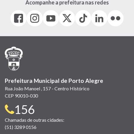
Acompanhe a prefeitura nas redes
Facebook
Instagram
Youtube
X
Tiktok
LinkedIn
Flickr
(link
(link
(link
(Antigo
(link
(link
(link
abre
abre
abre
Twitter)
abre
abre
abre
em
em
em
(link
em
em
em
nova
nova
nova
abre
nova
nova
nova
janela)
janela)
janela)
em
janela)
janela)
janela)
nova
janela)
Prefeitura Municipal de Porto Alegre
Rua João Manoel , 157 - Centro Histórico
CEP 90010-030
Telefone
156
para
Chamadas de outras cidades:
(51) 3289 0156
contato: