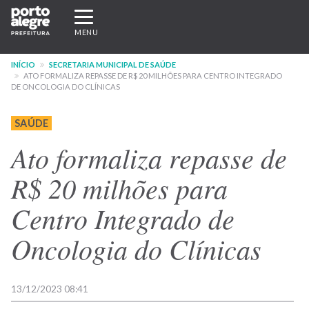
Pular
Expandir/recolher
para
navegação
MENU
o
conteúdo
INÍCIO
SECRETARIA MUNICIPAL DE SAÚDE
principal
ATO FORMALIZA REPASSE DE R$ 20 MILHÕES PARA CENTRO INTEGRADO
DE ONCOLOGIA DO CLÍNICAS
SAÚDE
Ato formaliza repasse de
R$ 20 milhões para
Centro Integrado de
Oncologia do Clínicas
13/12/2023 08:41