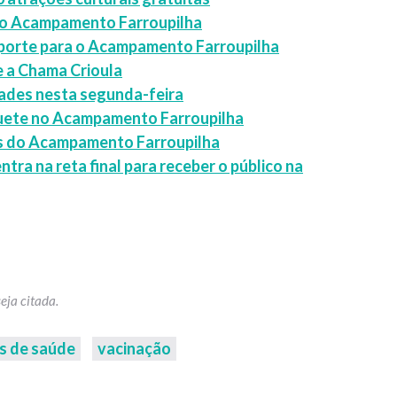
ao Acampamento Farroupilha
sporte para o Acampamento Farroupilha
e a Chama Crioula
idades nesta segunda-feira
quete no Acampamento Farroupilha
ras do Acampamento Farroupilha
a na reta final para receber o público na
s de saúde
vacinação