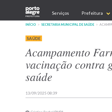
Pular
Main
para
Serviços
Prefeitura
o
navigation
conteúdo
INÍCIO
SECRETARIA MUNICIPAL DE SAÚDE
ACAMPA
principal
SAÚDE
Acampamento Farr
vacinação contra g
saúde
13/09/2025 08:39