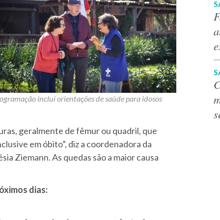
S
F
a
e
S
C
m
ogramação inclui orientações de saúde para idosos
s
uras, geralmente de fêmur ou quadril, que
clusive em óbito”, diz a coordenadora da
lésia Ziemann. As quedas são a maior causa
róximos dias: