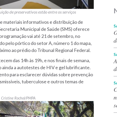
uição de preservativos estão entre os serviços
e materiais informativos e distribuição de
S
 Secretaria Municipal de Saúde (SMS) oferece
O
programação vai até 21 de setembro, no
d
o pelo pórtico do setor A, número 1 do mapa,
óximo ao prédio do Tribunal Regional Federal.
S
A
tecem das 14h às 19h, e nos finais de semana,
o ainda a autotestes de HIV e gel lubrificante.
d
nto para esclarecer dúvidas sobre prevenção
missíveis, tuberculose e outros temas de
S
C
m
Cristine Rochol/PMPA
s