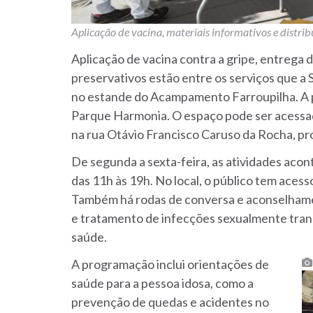
Aplicação de vacina, materiais informativos e distrib
Aplicação de vacina contra a gripe, entrega d
preservativos estão entre os serviços que a
no estande do Acampamento Farroupilha.
A 
Parque Harmonia. O espaço pode ser acessad
na rua Otávio Francisco Caruso da Rocha, pr
De segunda a sexta-feira, as atividades acon
das 11h às 19h. No local, o público tem acess
Também há rodas de conversa e aconselhame
e tratamento de infecções sexualmente trans
saúde.
A programação inclui orientações de
saúde para a pessoa idosa, como a
prevenção de quedas e acidentes no