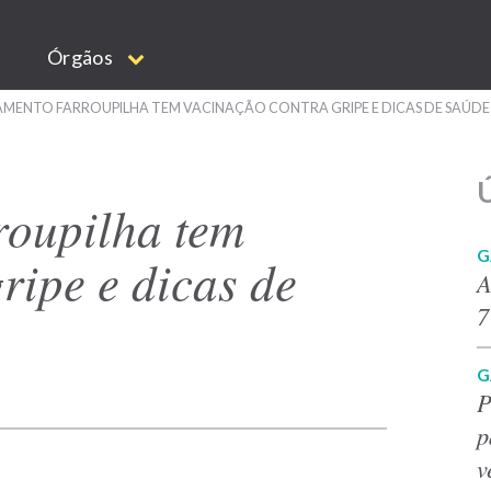
Órgãos
MENTO FARROUPILHA TEM VACINAÇÃO CONTRA GRIPE E DICAS DE SAÚDE
Ú
oupilha tem
G
ripe e dicas de
A
7
G
P
p
v