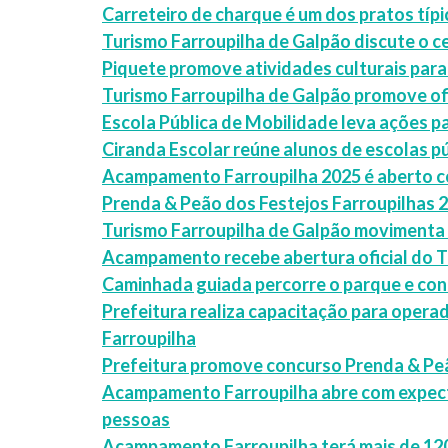
Carreteiro de charque é um dos pratos tí
Turismo Farroupilha de Galpão discute o c
Piquete promove atividades culturais para
Turismo Farroupilha de Galpão promove of
Escola Pública de Mobilidade leva ações 
Ciranda Escolar reúne alunos de escolas 
Acampamento Farroupilha 2025 é aberto 
Prenda & Peão dos Festejos Farroupilhas 
Turismo Farroupilha de Galpão movimenta
Acampamento recebe abertura oficial do T
Caminhada guiada percorre o parque e con
Prefeitura realiza capacitação para oper
Farroupilha
Prefeitura promove concurso Prenda & Peã
Acampamento Farroupilha abre com expecta
pessoas
Acampamento Farroupilha terá mais de 120