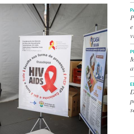
P
P
e
v
P
M
a
E
D
p
s