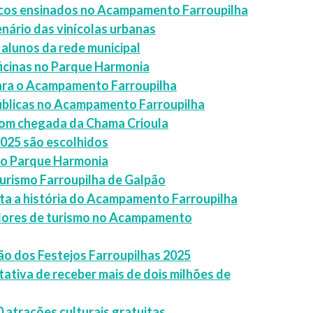
picos ensinados no Acampamento Farroupilha
enário das vinícolas urbanas
 alunos da rede municipal
icinas no Parque Harmonia
para o Acampamento Farroupilha
públicas no Acampamento Farroupilha
com chegada da Chama Crioula
2025 são escolhidos
 o Parque Harmonia
urismo Farroupilha de Galpão
ta a história do Acampamento Farroupilha
adores de turismo no Acampamento
o dos Festejos Farroupilhas 2025
tiva de receber mais de dois milhões de
 atrações culturais gratuitas