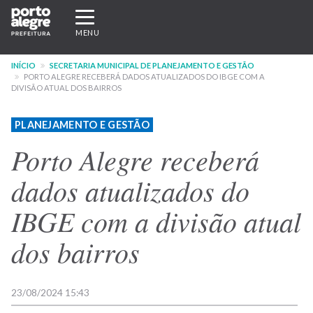
Pular
Expandir/recolher
para
navegação
MENU
o
conteúdo
INÍCIO
SECRETARIA MUNICIPAL DE PLANEJAMENTO E GESTÃO
principal
PORTO ALEGRE RECEBERÁ DADOS ATUALIZADOS DO IBGE COM A
DIVISÃO ATUAL DOS BAIRROS
PLANEJAMENTO E GESTÃO
Porto Alegre receberá
dados atualizados do
IBGE com a divisão atual
dos bairros
23/08/2024 15:43