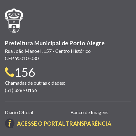
nova
nova
nova
abre
nova
nova
nova
janela)
janela)
janela)
em
janela)
janela)
janela)
nova
janela)
Prefeitura Municipal de Porto Alegre
Rua João Manoel , 157 - Centro Histórico
CEP 90010-030
Telefone
156
para
Chamadas de outras cidades:
(51) 3289 0156
contato:
Links
Diário Oficial
Banco de Imagens
úteis
(LINK
ACESSE O PORTAL TRANSPARÊNCIA
(abrem
ABRE
em