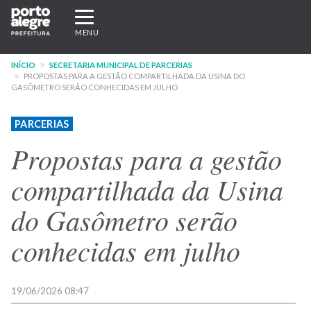
Pular
Expandir/recolher
para
navegação
MENU
o
conteúdo
INÍCIO
SECRETARIA MUNICIPAL DE PARCERIAS
principal
PROPOSTAS PARA A GESTÃO COMPARTILHADA DA USINA DO
GASÔMETRO SERÃO CONHECIDAS EM JULHO
PARCERIAS
Propostas para a gestão
compartilhada da Usina
do Gasômetro serão
conhecidas em julho
19/06/2026 08:47