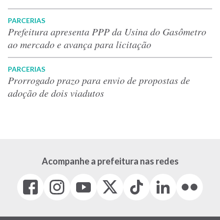
PARCERIAS
Prefeitura apresenta PPP da Usina do Gasômetro
ao mercado e avança para licitação
PARCERIAS
Prorrogado prazo para envio de propostas de
adoção de dois viadutos
Acompanhe a prefeitura nas redes
Facebook
Instagram
Youtube
X
Tiktok
LinkedIn
Flickr
(link
(link
(link
(Antigo
(link
(link
(link
abre
abre
abre
Twitter)
abre
abre
abre
em
em
em
(link
em
em
em