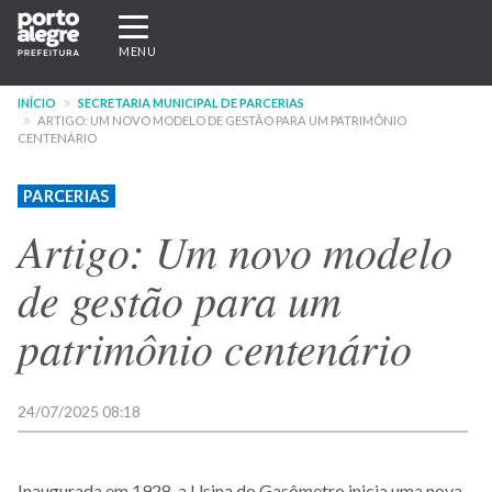
Pular
Expandir/recolher
para
navegação
MENU
o
conteúdo
INÍCIO
SECRETARIA MUNICIPAL DE PARCERIAS
principal
ARTIGO: UM NOVO MODELO DE GESTÃO PARA UM PATRIMÔNIO
CENTENÁRIO
PARCERIAS
Artigo: Um novo modelo
de gestão para um
patrimônio centenário
24/07/2025 08:18
Inaugurada em 1928, a Usina do Gasômetro inicia uma nova