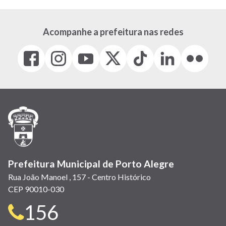
Acompanhe a prefeitura nas redes
Facebook
Instagram
Youtube
X
Tiktok
LinkedIn
Flickr
(link
(link
(link
(Antigo
(link
(link
(link
abre
abre
abre
Twitter)
abre
abre
abre
em
em
em
(link
em
em
em
nova
nova
nova
abre
nova
nova
nova
janela)
janela)
janela)
em
janela)
janela)
janela)
nova
janela)
Prefeitura Municipal de Porto Alegre
Rua João Manoel , 157 - Centro Histórico
CEP 90010-030
Telefone
156