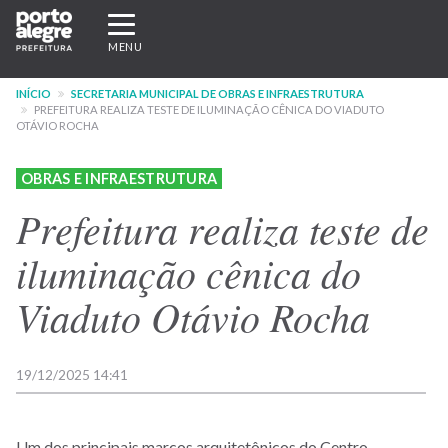
Pular
Expandir/recolher
para
navegação
MENU
o
conteúdo
INÍCIO
SECRETARIA MUNICIPAL DE OBRAS E INFRAESTRUTURA
principal
PREFEITURA REALIZA TESTE DE ILUMINAÇÃO CÊNICA DO VIADUTO
OTÁVIO ROCHA
OBRAS E INFRAESTRUTURA
Prefeitura realiza teste de
iluminação cênica do
Viaduto Otávio Rocha
19/12/2025 14:41
Um dos principais marcos arquitetônicos do Centro