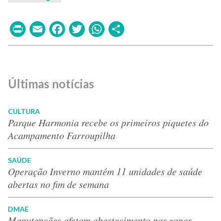
Print
Email
Facebook
Twitter
WhatsApp
Share
Últimas notícias
CULTURA
Parque Harmonia recebe os primeiros piquetes do
Acampamento Farroupilha
SAÚDE
Operação Inverno mantém 11 unidades de saúde
abertas no fim de semana
DMAE
Manutenções afetam abastecimento nas zonas