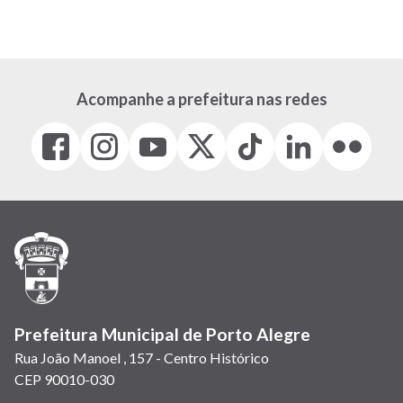
Acompanhe a prefeitura nas redes
Facebook
Instagram
Youtube
X
Tiktok
LinkedIn
Flickr
(link
(link
(link
(Antigo
(link
(link
(link
abre
abre
abre
Twitter)
abre
abre
abre
em
em
em
(link
em
em
em
nova
nova
nova
abre
nova
nova
nova
janela)
janela)
janela)
em
janela)
janela)
janela)
nova
janela)
Prefeitura Municipal de Porto Alegre
Rua João Manoel , 157 - Centro Histórico
CEP 90010-030