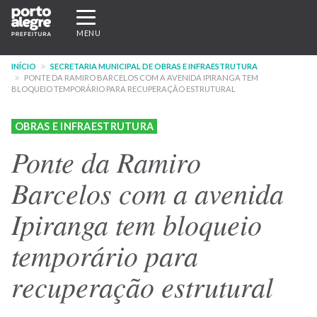
Pular
Expandir/recolher
para
navegação
MENU
o
conteúdo
INÍCIO
SECRETARIA MUNICIPAL DE OBRAS E INFRAESTRUTURA
principal
PONTE DA RAMIRO BARCELOS COM A AVENIDA IPIRANGA TEM
BLOQUEIO TEMPORÁRIO PARA RECUPERAÇÃO ESTRUTURAL
OBRAS E INFRAESTRUTURA
Ponte da Ramiro
Barcelos com a avenida
Ipiranga tem bloqueio
temporário para
recuperação estrutural