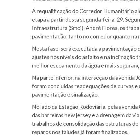
A requalificação do Corredor Humanitário a
etapa a partir desta segunda-feira, 29. Segu
Infraestrutura (Smoi), André Flores, os traba
pavimentação, tanto no corredor quanto na 
Nesta fase, será executada a pavimentação 
ajustes nos níveis do asfalto e na inclinação 
melhor escoamento da água e mais segurança
Na parte inferior, na interseção da avenida J
foram concluídas readequações de curvas e 
pavimentação e sinalização.
No lado da Estação Rodoviária, pela avenida C
das barreiras new jersey e a drenagem da vi
trabalhos de consolidação das estruturas de
reparos nos taludes já foram finalizados.