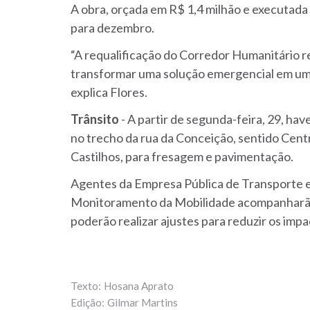
A obra, orçada em R$ 1,4 milhão e executada
para dezembro.
“A requalificação do Corredor Humanitário 
transformar uma solução emergencial em uma
explica Flores.
Trânsito
- A partir de segunda-feira, 29, ha
no trecho da rua da Conceição, sentido Centro
Castilhos, para fresagem e pavimentação.
Agentes da Empresa Pública de Transporte e 
Monitoramento da Mobilidade acompanharão a
poderão realizar ajustes para reduzir os impa
Hosana Aprato
Gilmar Martins