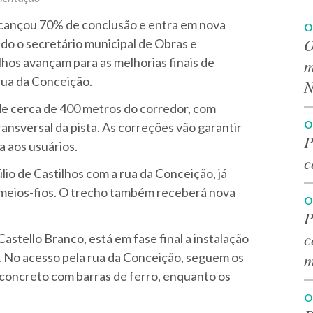
lcançou 70% de conclusão e entra em nova
O
O
ndo o secretário municipal de Obras e
lhos avançam para as melhorias finais de
m
rua da Conceição.
N
de cerca de 400 metros do corredor, com
O
transversal da pista. As correções vão garantir
P
 aos usuários.
c
úlio de Castilhos com a rua da Conceição, já
meios-fios. O trecho também receberá nova
O
P
c
astello Branco, está em fase final a instalação
a. No acesso pela rua da Conceição, seguem os
m
 concreto com barras de ferro, enquanto os
O