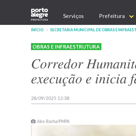
Pular
Main
para
Serviços
Prefeitura
o
navigation
conteúdo
INÍCIO
SECRETARIA MUNICIPAL DE OBRAS E INFRAE
principal
OBRAS E INFRAESTRUTURA
Corredor Humanitá
execução e inicia f
28/09/2025 12:38
Alex Rocha/PMPA