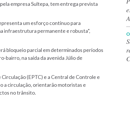
P
 pela empresa Sultepa, tem entrega prevista
e
A
representa um esforço contínuo para
 infraestrutura permanente e robusta”,
O
S
r
verá bloqueio parcial em determinados períodos
C
-bairro, na saída da avenida Júlio de
Circulação (EPTC) e a Central de Controle e
 circulação, orientarão motoristas e
ctos no trânsito.