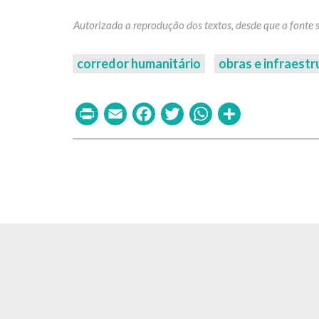
corredor humanitário
obras e infraestr
Print
Email
Facebook
Twitter
WhatsAp
Share